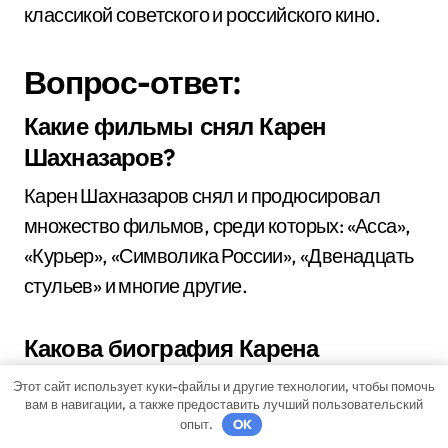
классикой советского и российского кино.
Вопрос-ответ:
Какие фильмы снял Карен
Шахназаров?
Карен Шахназаров снял и продюсировал
множество фильмов, среди которых: «Асса»,
«Курьер», «Символика России», «Двенадцать
стульев» и многие другие.
Какова биография Карена
Шахназарова?
Этот сайт использует куки-файлы и другие технологии, чтобы помочь
вам в навигации, а также предоставить лучший пользовательский
Карен Шахназаров родился 8 октября 1952
опыт.
OK
года в ГАУК «Кинолекториум им. Н. М.