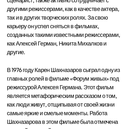
сценарист, также активно сотрудничает с
другими режиссерами, как в качестве актера,
так и в других творческих ролях. За свою
карьеру он успел сняться в фильмах,
созданных такими известными режиссерами,
как Алексей Герман, Никита Михалков и
другие.
В 1976 году Карен Шахназаров сыграл одну из
главных ролей в фильме «Форум живых» под
режиссурой Алексея Германа. Этот фильм
является метафорическим рассказом о том,
как люди живут, отщипывая от своей жизни
самые яркие и смелые моменты. Работа
Шахназарова в этом фильме была отмечена