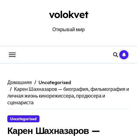
Перейти
к
volokvet
содержанию
Открывай мир
Домашняя
Uncategorised
Карен Шахназаров — биография, фильмография и
личная жизнь кинорежиссера, продюсера и
сценариста
Uncategorised
Карен Шахназаров —