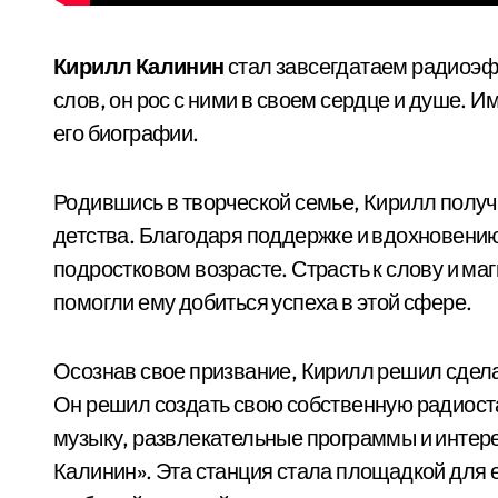
Кирилл Калинин
стал завсегдатаем радиоэфи
слов, он рос с ними в своем сердце и душе. 
его биографии.
Родившись в творческой семье, Кирилл получ
детства. Благодаря поддержке и вдохновению
подростковом возрасте. Страсть к слову и ма
помогли ему добиться успеха в этой сфере.
Осознав свое призвание, Кирилл решил сдел
Он решил создать свою собственную радиоста
музыку, развлекательные программы и интер
Калинин». Эта станция стала площадкой для ег