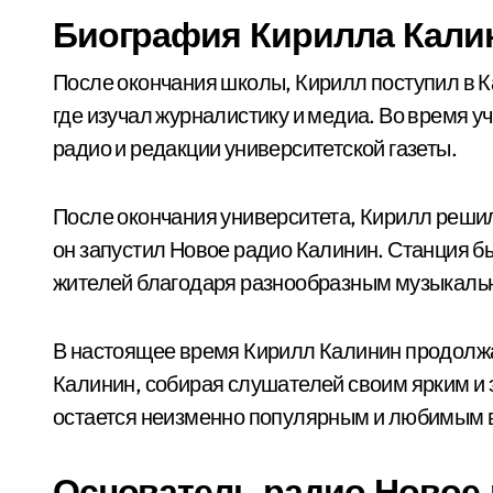
Биография Кирилла Кали
После окончания школы, Кирилл поступил в К
где изучал журналистику и медиа. Во время у
радио и редакции университетской газеты.
После окончания университета, Кирилл решил
он запустил Новое радио Калинин. Станция б
жителей благодаря разнообразным музыкаль
В настоящее время Кирилл Калинин продолжа
Калинин, собирая слушателей своим ярким и
остается неизменно популярным и любимым 
Основатель радио Новое 