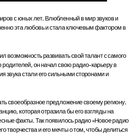
ров с юных лет. Влюбленный в мир звуков и
Именно эта любовь и стала ключевым фактором в
ил возможность развивать свой талант с самого
 родителей, он начал свою радио-карьеру в
гия звука стали его сильными сторонами и
ать своеобразное предложение своему региону.
нцию, которая отразила бы его взгляды на
есные факты. Так появилось радио «Новое радио
о творчества и его мечты о том, чтобы делиться