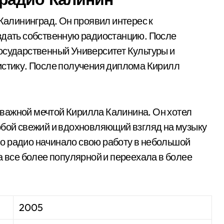
 Калининград. Он проявил интерес к
оздать собственную радиостанцию. После
осударственный Университет Культуры и
истику. После получения диплома Кирилл
важной мечтой Кирилла Калинина. Он хотел
обой свежий и вдохновляющий взгляд на музыку
о радио начинало свою работу в небольшой
а все более популярной и переехала в более
2005