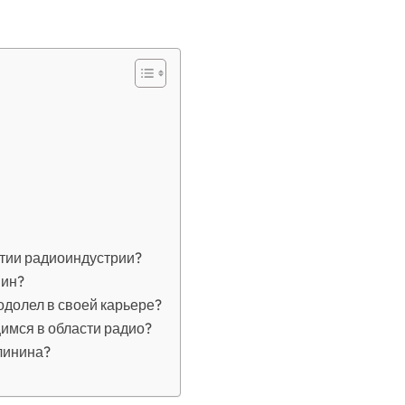
итии радиоиндустрии?
нин?
одолел в своей карьере?
имся в области радио?
линина?