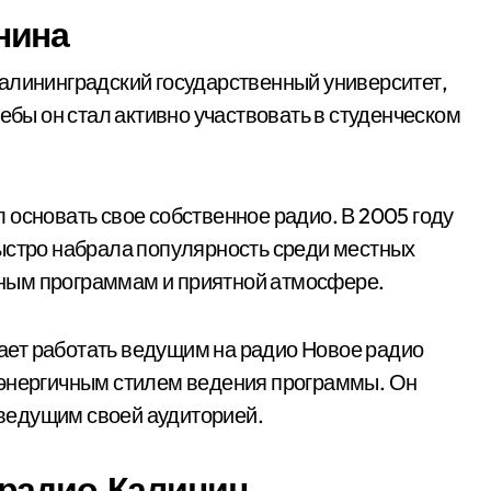
нина
алининградский государственный университет,
чебы он стал активно участвовать в студенческом
 основать свое собственное радио. В 2005 году
ыстро набрала популярность среди местных
ным программам и приятной атмосфере.
ет работать ведущим на радио Новое радио
 энергичным стилем ведения программы. Он
ведущим своей аудиторией.
радио Калинин