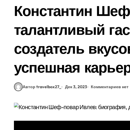
Константин Шеф
талантливый гас
создатель вкус
успешная карье
Автор travelbox27_
Дек 3, 2023
Комментариев нет