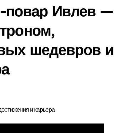
-повар Ивлев —
троном,
овых шедевров и
ра