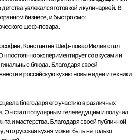
о детства увлекался готовкой и кулинарией. В
торанном бизнесе, и быстро смог
орческого шеф-повара.
лософии, Константин Шеф-повар Ивлев стал
Он постоянно экспериментирует со вкусами и
игинальные блюда. Благодаря своей
внести в российскую кухню новые идеи и техники
цвела благодаря его участию в различных
ии. Он стал популярным телеведущим и получил
анта и мастерства. Благодаря своей публичной
, что русская кухня может быть не только