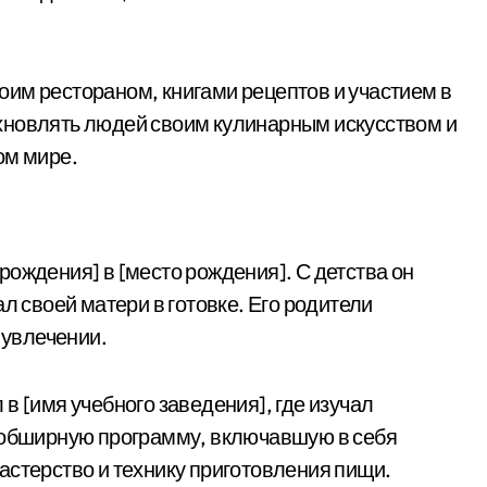
им рестораном, книгами рецептов и участием в
хновлять людей своим кулинарным искусством и
ом мире.
ождения] в [место рождения]. С детства он
л своей матери в готовке. Его родители
 увлечении.
в [имя учебного заведения], где изучал
л обширную программу, включавшую в себя
астерство и технику приготовления пищи.