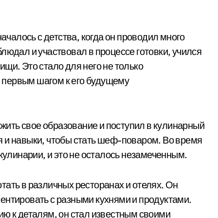
алось с детства, когда он проводил много
людал и участвовал в процессе готовки, учился
щи. Это стало для него не только
 первым шагом к его будущему
ить свое образование и поступил в кулинарный
 и навыки, чтобы стать шеф-поваром. Во время
 кулинарии, и это не осталось незамеченным.
тать в различных ресторанах и отелях. Он
ентировать с разными кухнями и продуктами.
ию к деталям, он стал известным своими