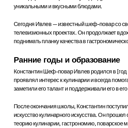
уникальными и вкусными блюдами.
Сегодня Ивлев — известный шеф-повар со сво
телевизионных проектах. Он продолжает вдо
поднимать планку качества в гастрономическ
Ранние годы и образование
Константин Шеф-повар Ивлев родился в [год р
проявлял интерес к кулинарии и всегда помога
заметили его талант и поддерживали его в его
После окончания школы, Константин поступил 
искусство кулинарного искусства. Он проше
теорию кулинарии, гастрономию, поварское м