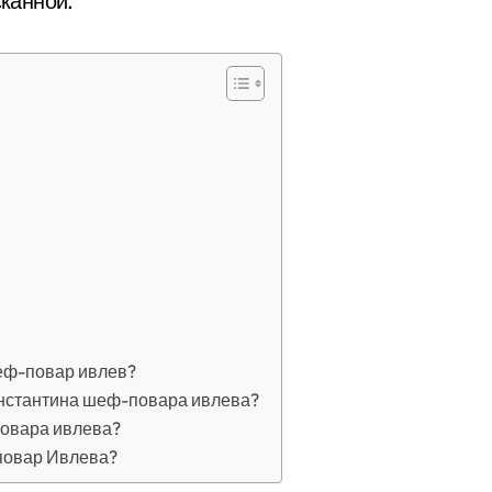
сканной.
еф-повар ивлев?
онстантина шеф-повара ивлева?
повара ивлева?
повар Ивлева?