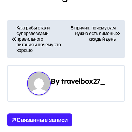
Н
Как грибы стали
5 причин, почему вам
суперзвездами
нужно есть лимоны
а
правильного
каждый день
питания и почему это
в
хорошо
и
г
By
travelbox27_
а
ц
и
Связанные записи
я