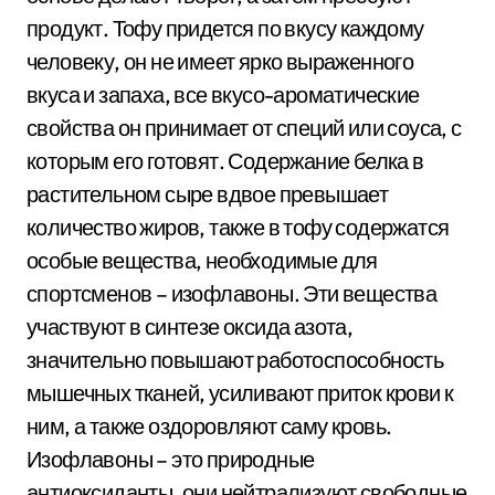
продукт. Тофу придется по вкусу каждому
человеку, он не имеет ярко выраженного
вкуса и запаха, все вкусо-ароматические
свойства он принимает от специй или соуса, с
которым его готовят. Содержание белка в
растительном сыре вдвое превышает
количество жиров, также в тофу содержатся
особые вещества, необходимые для
спортсменов – изофлавоны. Эти вещества
участвуют в синтезе оксида азота,
значительно повышают работоспособность
мышечных тканей, усиливают приток крови к
ним, а также оздоровляют саму кровь.
Изофлавоны – это природные
антиоксиданты, они нейтрализуют свободные