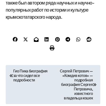
также был автором ряда научных и научно-
популярных работ по истории и культуре
крымскотатарского народа.
Н
Гио Пика биография
Сергей Петрович —
за что сидел все
«Комдив котов» —
а
подробности
подробная
биография Сергея
в
Петровича,
известного
и
владельца кошек