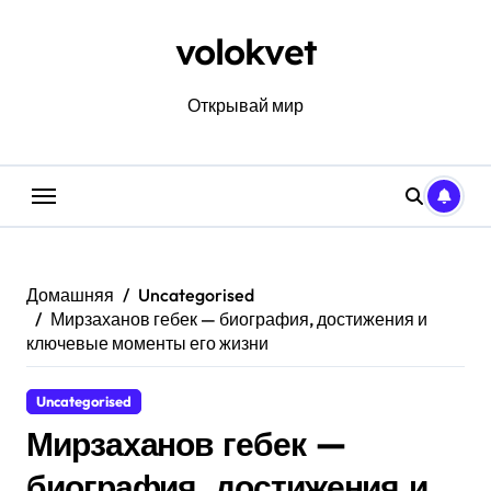
Перейти
к
volokvet
содержанию
Открывай мир
Домашняя
Uncategorised
Мирзаханов гебек — биография, достижения и
ключевые моменты его жизни
Uncategorised
Мирзаханов гебек —
биография, достижения и