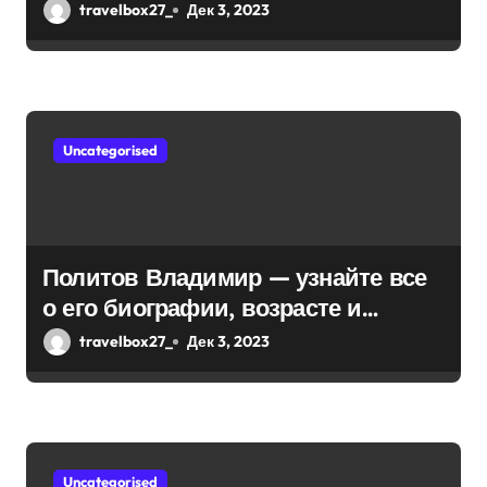
интернешнл» — история успеха,
с
travelbox27_
Дек 3, 2023
музыка и судьбы участников
я
м
Uncategorised
Политов Владимир — узнайте все
о его биографии, возрасте и
впечатляющих достижениях!
travelbox27_
Дек 3, 2023
Uncategorised