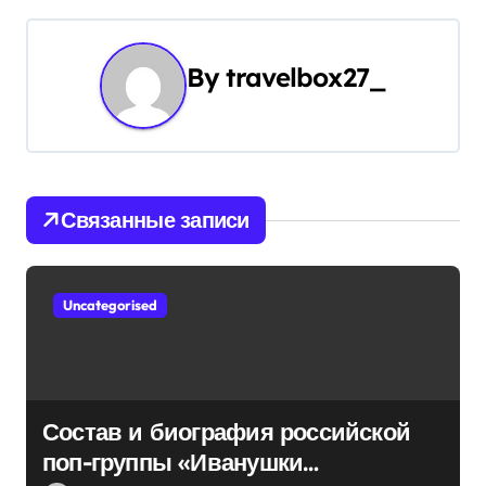
г
а
By
travelbox27_
ц
и
я
Связанные записи
п
о
Uncategorised
з
а
п
Состав и биография российской
и
поп-группы «Иванушки