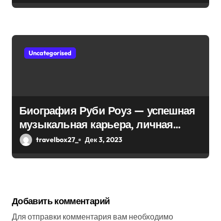
Uncategorised
Биография Руби Роуз — успешная
музыкальная карьера, личная
жизнь и знаковые достижения
travelbox27_
Дек 3, 2023
Добавить комментарий
Для отправки комментария вам необходимо