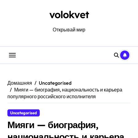
Перейти
к
volokvet
содержанию
Открывай мир
Домашняя
Uncategorised
Мияги — биография, национальность и карьера
популярного российского исполнителя
Uncategorised
Мияги — биография,
национальность и карьера