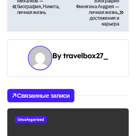
Михалков —
Биография
биография, Никита,
Финягина Андрея —
а
личная жизнь
личная жизнь,
достижения и
в
карьера
и
г
By
travelbox27_
а
ц
и
Связанные записи
я
п
Uncategorised
о
з