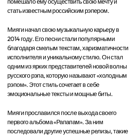
помешало ему осуществить свою мечту и
стать известным российским рэпером.
Мияги начал свою музыкальную карьеру в
2014 году. Его песни стали популярными
благодаря смелым текстам, харизматичности
исполнителя и уникальному стилю. Он стал
одним из ярких представителей новой волны
русского рэпа, которую называют «холодным
рэпом». Этот стиль сочетает в себе
эмоциональные тексты и мощные биты.
Мияги прославился после выхода своего
первого альбома «Рапапам». За ним
последовали другие успешные релизы, такие