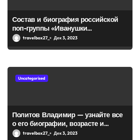
а
Состав и биография российской
п
поп-группы «Иванушки
и
интернешнл» — история успеха,
travelbox27_
Дек 3, 2023
музыка и судьбы участников
с
я
м
Uncategorised
Политов Владимир — узнайте все
о его биографии, возрасте и
впечатляющих достижениях!
travelbox27_
Дек 3, 2023