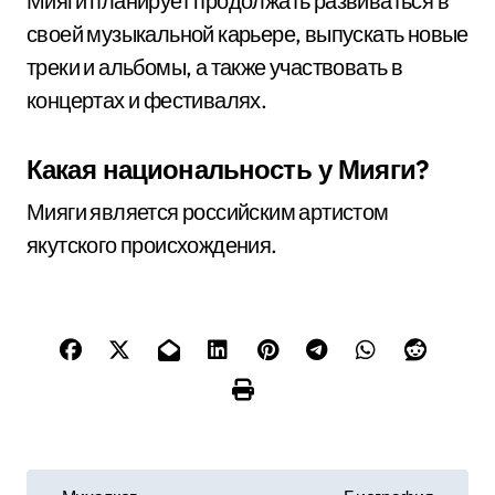
Мияги планирует продолжать развиваться в
своей музыкальной карьере, выпускать новые
треки и альбомы, а также участвовать в
концертах и фестивалях.
Какая национальность у Мияги?
Мияги является российским артистом
якутского происхождения.
Н