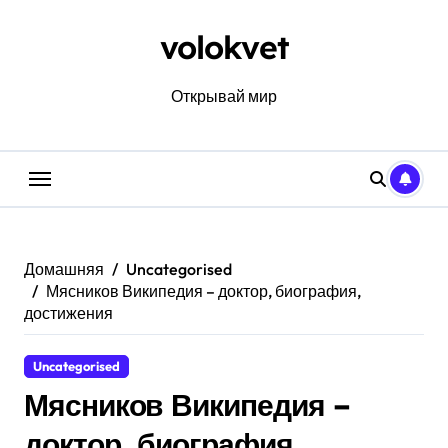
Перейти
к
volokvet
содержанию
Открывай мир
Домашняя
Uncategorised
Мясников Википедия – доктор, биография,
достижения
Uncategorised
Мясников Википедия –
доктор, биография,