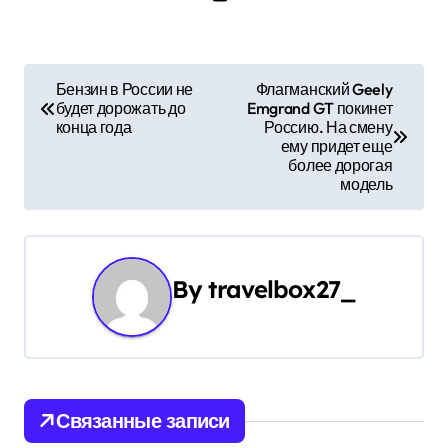
Н
Бензин в России не
Флагманский Geely
будет дорожать до
Emgrand GT покинет
а
конца года
Россию. На смену
ему придет еще
в
более дорогая
модель
и
г
а
By
travelbox27_
ц
и
я
Связанные записи