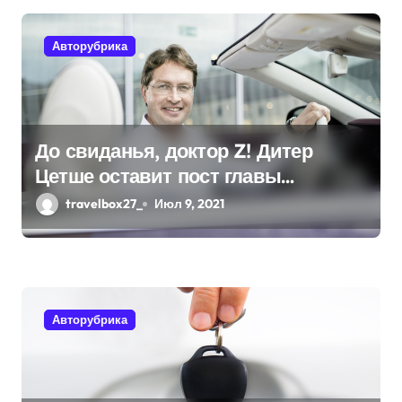
п
о
Авторубрика
з
а
п
До свиданья, доктор Z! Дитер
Цетше оставит пост главы
и
концерна Daimler
travelbox27_
Июл 9, 2021
с
я
м
Авторубрика