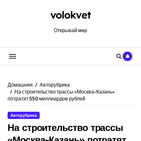
Перейти
к
volokvet
содержанию
Открывай мир
Домашняя
Авторубрика
На строительство трассы «Москва-Казань»
потратят 550 миллиардов рублей
Авторубрика
На строительство трассы
«Москва-Казань» потратят