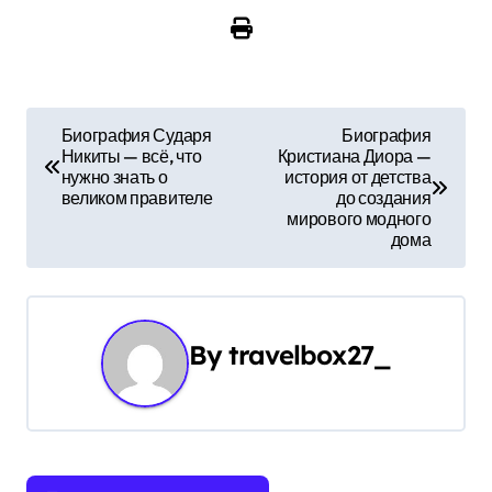
Н
Биография Сударя
Биография
Никиты — всё, что
Кристиана Диора —
а
нужно знать о
история от детства
великом правителе
до создания
в
мирового модного
дома
и
г
а
By
travelbox27_
ц
и
я