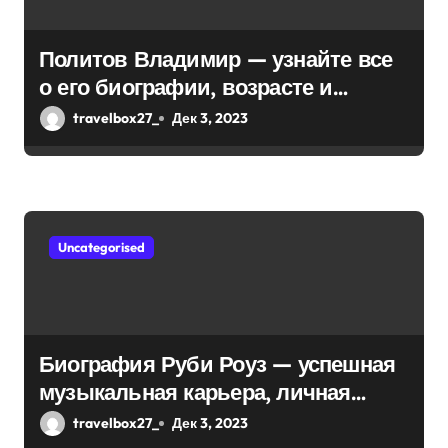
Политов Владимир — узнайте все
о его биографии, возрасте и
впечатляющих достижениях!
travelbox27_
Дек 3, 2023
Uncategorised
Биография Руби Роуз — успешная
музыкальная карьера, личная
жизнь и знаковые достижения
travelbox27_
Дек 3, 2023