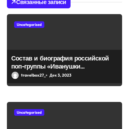
Связанные записи
п
о
Uncategorised
з
а
п
Состав и биография российской
поп-группы «Иванушки
и
интернешнл» — история успеха,
travelbox27_
Дек 3, 2023
с
музыка и судьбы участников
я
м
Uncategorised