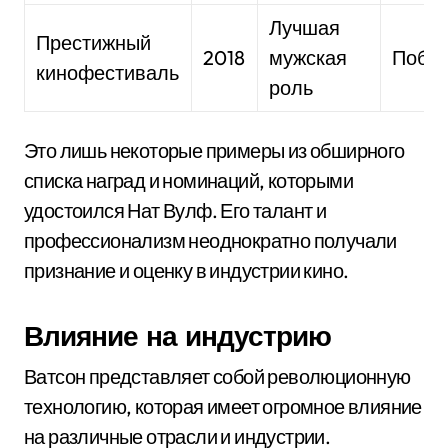
Лучшая
Престижный
2018
мужская
Побед
кинофестиваль
роль
Это лишь некоторые примеры из обширного
списка наград и номинаций, которыми
удостоился Нат Вулф. Его талант и
профессионализм неоднократно получали
признание и оценку в индустрии кино.
Влияние на индустрию
Ватсон представляет собой революционную
технологию, которая имеет огромное влияние
на различные отрасли и индустрии.