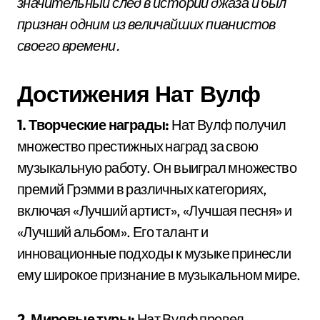
значительный след в истории джаза и был
признан одним из величайших пианистов
своего времени.
Достижения Нат Вулф
1. Творческие награды:
Нат Вулф получил
множество престижных наград за свою
музыкальную работу. Он выиграл множество
премий Грэмми в различных категориях,
включая «Лучший артист», «Лучшая песня» и
«Лучший альбом». Его талант и
инновационные подходы к музыке принесли
ему широкое признание в музыкальном мире.
2. Мировые туры:
Нат Вулф провел