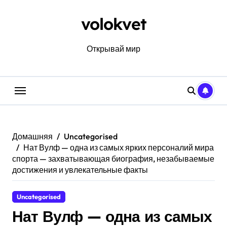
Перейти
к
volokvet
содержанию
Открывай мир
Домашняя
Uncategorised
Нат Вулф — одна из самых ярких персоналий мира
спорта — захватывающая биография, незабываемые
достижения и увлекательные факты
Uncategorised
Нат Вулф — одна из самых