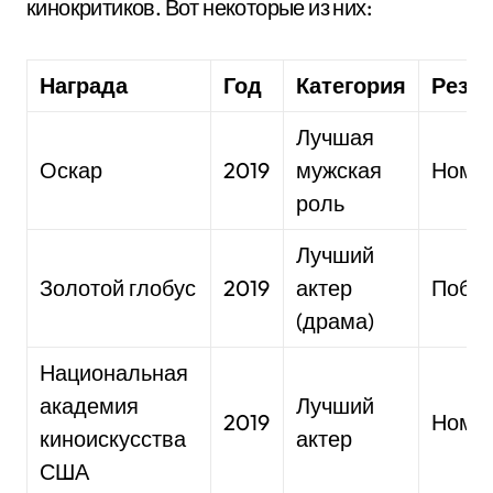
кинокритиков. Вот некоторые из них:
Награда
Год
Категория
Резул
Лучшая
Оскар
2019
мужская
Номи
роль
Лучший
Золотой глобус
2019
актер
Побед
(драма)
Национальная
академия
Лучший
2019
Номи
киноискусства
актер
США