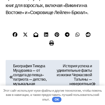
книг для взрослых, включая «Викинги на
Востоке» и «Сокровище Лейлен-Брюал».
Н
Биография Тимура
История успеха и
Муцураева — от
удивительные факты
а
солдата до певца-
из жизни Черкасовой
патриота — детство,
Татьяны —
в
музыкальная
невероятные
карьера, достижения
достижения и
Этот сайт использует куки-файлы и другие технологии, чтобы помочь
и
рассказ о жизни
вам в навигации, а также предоставить лучший пользовательский
знаменитой
опыт.
OK
г
личности