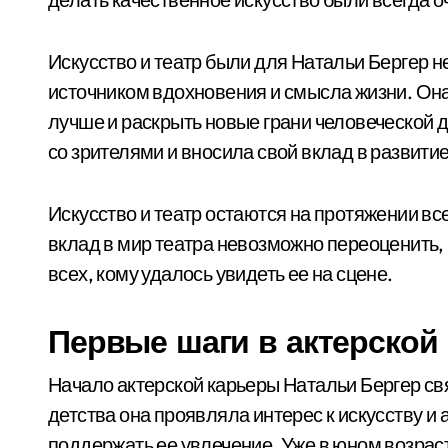
Искусство и театр были для Натальи Бергер 
источником вдохновения и смысла жизни. Она 
лучше и раскрыть новые грани человеческой 
со зрителями и вносила свой вклад в развити
Искусство и театр остаются на протяжении вс
вклад в мир театра невозможно переоценить, 
всех, кому удалось увидеть ее на сцене.
Первые шаги в актерской
Начало актерской карьеры Натальи Бергер свя
детства она проявляла интерес к искусству и 
поддержать ее увлечение. Уже в юном возрас