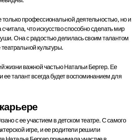
не только профессиональной деятельностью, но и
считала, что искусство способно сделать мир
души. Она с радостью делилась своим талантом
е театральной культуры.
ей жизни важной частью Натальи Бергер. Ее
и ее талант всегда будет воспоминанием для
 карьере
зано с ее участием в детском театре. С самого
актерской игре, и ее родители решили
те Наталья Бергер принимала участие в