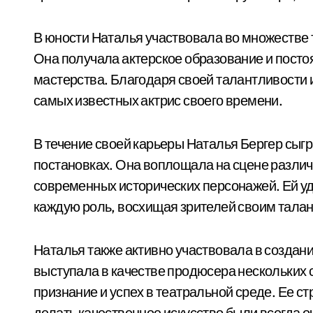
В юности Наталья участвовала во множестве 
Она получала актерское образование и посто
мастерства. Благодаря своей талантливости и
самых известных актрис своего времени.
В течение своей карьеры Наталья Бергер сыг
постановках. Она воплощала на сцене различ
современных исторических персонажей. Ей уд
каждую роль, восхищая зрителей своим тала
Наталья также активно участвовала в создани
выступала в качестве продюсера нескольких 
признание и успех в театральной среде. Ее 
делать качественное искусство были всегда 