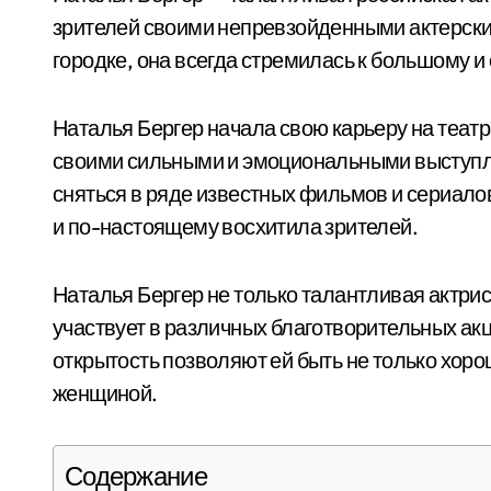
зрителей своими непревзойденными актерск
городке, она всегда стремилась к большому и
Наталья Бергер начала свою карьеру на теат
своими сильными и эмоциональными выступле
сняться в ряде известных фильмов и сериало
и по-настоящему восхитила зрителей.
Наталья Бергер не только талантливая актрис
участвует в различных благотворительных ак
открытость позволяют ей быть не только хоро
женщиной.
Содержание