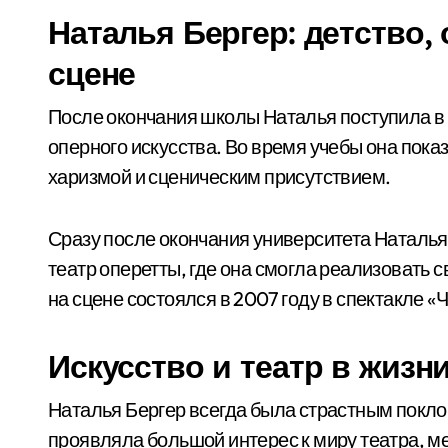
Наталья Бергер: детство,
сцене
После окончания школы Наталья поступила в
оперного искусства. Во время учебы она пока
харизмой и сценическим присутствием.
Сразу после окончания университета Наталь
театр оперетты, где она смогла реализовать с
на сцене состоялся в 2007 году в спектакле «
Искусство и театр в жизн
Наталья Бергер всегда была страстным поклон
проявляла большой интерес к миру театра, меч