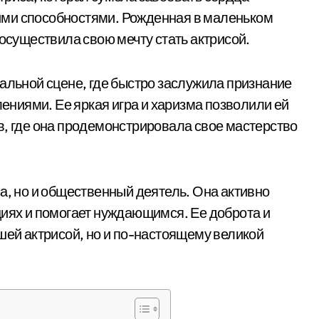
ими способностями. Рожденная в маленьком
 осуществила свою мечту стать актрисой.
ральной сцене, где быстро заслужила признание
ниями. Ее яркая игра и харизма позволили ей
в, где она продемонстрировала свое мастерство
а, но и общественный деятель. Она активно
циях и помогает нуждающимся. Ее доброта и
шей актрисой, но и по-настоящему великой