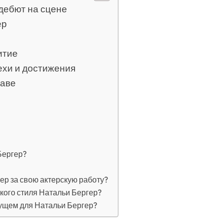
 дебют на сцене
ер
итие
ехи и достижения
лаве
й
Бергер?
ер за свою актерскую работу?
кого стиля Натальи Бергер?
дущем для Натальи Бергер?