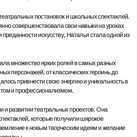
театральных постановок и школьных спектаклей.
янно совершенствовала свои навыки на уроках
 преданности искусству, Наталья стала одной из
рала множество ярких ролей в самых разных
ных персонажей, от классических героинь до
алось привнести свою энергию и уникальность в
нтом и профессионализмом.
и и развитии театральных проектов. Она
спектаклей, которые получили широкое
стремление к новым творческим идеям и желание
очевидны.