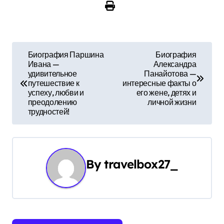
Н
Биография Паршина
Биография
Ивана —
Александра
а
удивительное
Панайотова —
путешествие к
интересные факты о
в
успеху, любви и
его жене, детях и
преодолению
личной жизни
и
трудностей!
г
а
By
travelbox27_
ц
и
я