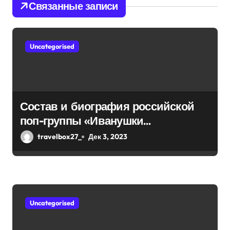
Связанные записи
п
о
Uncategorised
з
а
п
Состав и биография российской
и
поп-группы «Иванушки
интернешнл» — история успеха,
с
travelbox27_
Дек 3, 2023
музыка и судьбы участников
я
м
Uncategorised