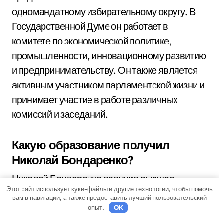
одномандатному избирательному округу. В
Государственной Думе он работает в
комитете по экономической политике,
промышленности, инновационному развитию
и предпринимательству. Он также является
активным участником парламентской жизни и
принимает участие в работе различных
комиссий и заседаний.
Какую образование получил
Николай Бондаренко?
Николай Бондаренко получил высшее
Этот сайт использует куки-файлы и другие технологии, чтобы помочь
образование в Московском государственном
вам в навигации, а также предоставить лучший пользовательский
институте международных отношений. Он
опыт.
OK