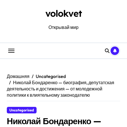
Перейти
к
volokvet
содержанию
Открывай мир
Домашняя
Uncategorised
Николай Бондаренко — биография, депутатская
деятельность и достижения — от молодежной
политики к влиятельному законодателю
Uncategorised
Николай Бондаренко —