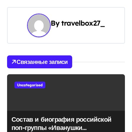
а
ц
By
travelbox27_
и
я
п
Связанные записи
о
з
Uncategorised
а
п
и
Состав и биография российской
поп-группы «Иванушки