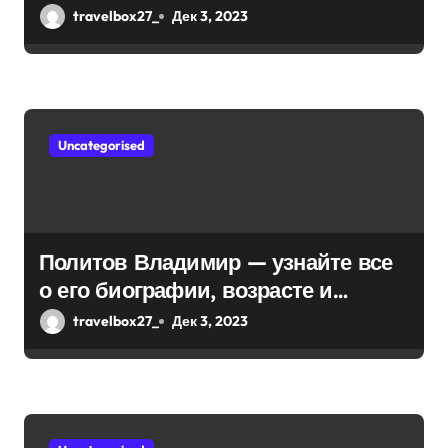
с
интернешнл» — история успеха,
travelbox27_
Дек 3, 2023
я
музыка и судьбы участников
м
Uncategorised
Политов Владимир — узнайте все
о его биографии, возрасте и
впечатляющих достижениях!
travelbox27_
Дек 3, 2023