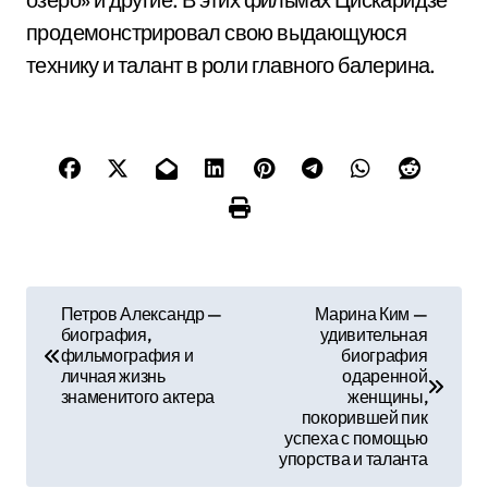
продемонстрировал свою выдающуюся
технику и талант в роли главного балерина.
Н
Петров Александр —
Марина Ким —
биография,
удивительная
а
фильмография и
биография
личная жизнь
одаренной
в
знаменитого актера
женщины,
покорившей пик
и
успеха с помощью
упорства и таланта
г