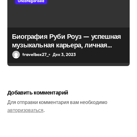
Uncategorised
Биография Руби Роуз — успешная
музыкальная карьера, личная
жизнь и знаковые достижения
travelbox27_
Дек 3, 2023
Добавить комментарий
Для отправки комментария вам необходимо
авторизоваться
.