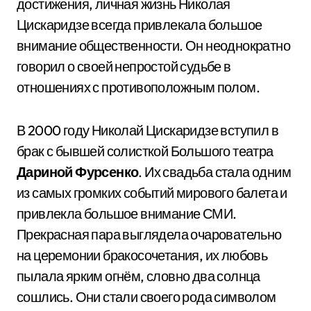
достижения, личная жизнь Николая
Цискаридзе всегда привлекала большое
внимание общественности. Он неоднократно
говорил о своей непростой судьбе в
отношениях с противоположным полом.
В 2000 году Николай Цискаридзе вступил в
брак с бывшей солисткой Большого театра
Дариной Фурсенко
. Их свадьба стала одним
из самых громких событий мирового балета и
привлекла большое внимание СМИ.
Прекрасная пара выглядела очаровательно
на церемонии бракосочетания, их любовь
пылала ярким огнём, словно два солнца
сошлись. Они стали своего рода символом