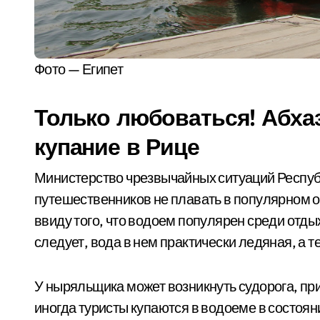
Фото — Египет
Только любоваться! Абха
купание в Рице
Министерство чрезвычайных ситуаций Респуб
путешественников не плавать в популярном о
ввиду того, что водоем популярен среди отдых
следует, вода в нем практически ледяная, а 
У ныряльщика может возникнуть судорога, при
иногда туристы купаются в водоеме в состоян