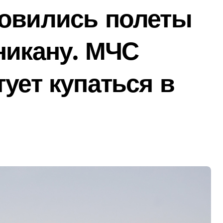
новились полеты
никану. МЧС
тует купаться в