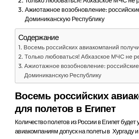
Только любоваться! Абхазское МЧС не 
Ажиотажное возобновление: российские
Доминиканскую Республику
Содержание
Восемь российских авиакомпаний получил
Только любоваться! Абхазское МЧС не р
Ажиотажное возобновление: российские 
Доминиканскую Республику
Восемь российских авиак
для полетов в Египет
Количество полетов из России в Египет будет увеличено. Росавиация дала восьми
авиакомпаниям допуск на полеты в Хургаду 