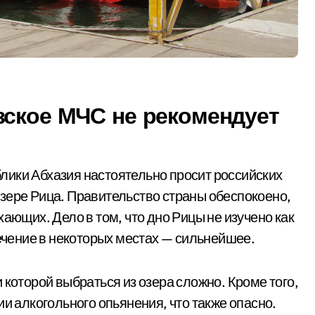
зское МЧС не рекомендует
лики Абхазия настоятельно просит российских
зере Рица. Правительство страны обеспокоено,
ающих. Дело в том, что дно Рицы не изучено как
течение в некоторых местах — сильнейшее.
 которой выбраться из озера сложно. Кроме того,
ии алкогольного опьянения, что также опасно.