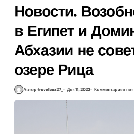
Новости. Возоб
в Египет и Доми
Абхазии не сове
озере Рица
Автор travelbox27_
Дек 11, 2022
Комментариев нет