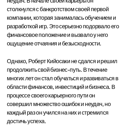
неудач. В начале своей карьеры он
столкнулся с банкротством своей первой
компании, которая занималась обучением и
разработкой игр. Это серьезно подорвало его
финансовое положение и вызвало у него
ощущение отчаяния и безысходности.
Однако, Роберт Кийосаки не сдался и решил
продолжить свой бизнес-путь. В течение
многих лет он стал обучаться и развиваться в
области финансов, инвестиций и бизнеса. В
процессе своего карьерного пути он
совершил множество ошибок и неудач, но
каждый раз он учился на них и стремился
достичь успеха.