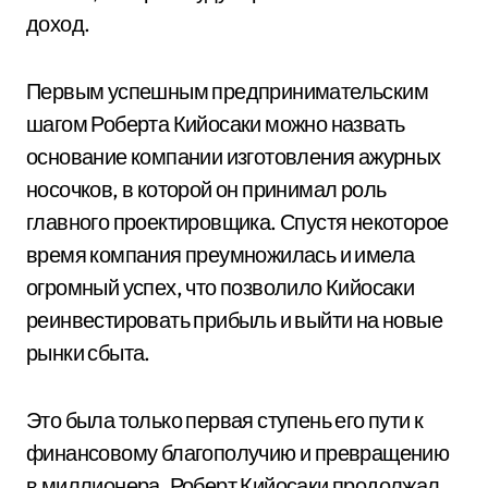
доход.
Первым успешным предпринимательским
шагом Роберта Кийосаки можно назвать
основание компании изготовления ажурных
носочков, в которой он принимал роль
главного проектировщика. Спустя некоторое
время компания преумножилась и имела
огромный успех, что позволило Кийосаки
реинвестировать прибыль и выйти на новые
рынки сбыта.
Это была только первая ступень его пути к
финансовому благополучию и превращению
в миллионера. Роберт Кийосаки продолжал