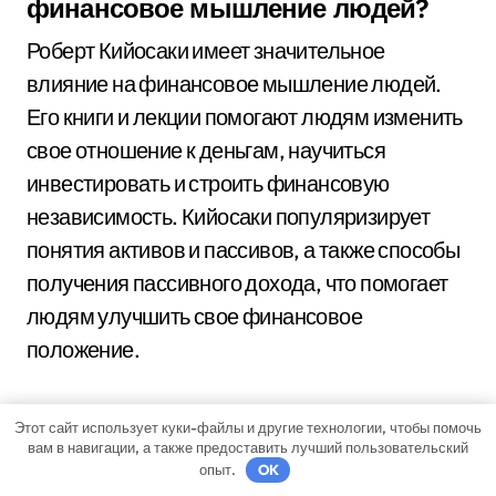
финансовое мышление людей?
Роберт Кийосаки имеет значительное
влияние на финансовое мышление людей.
Его книги и лекции помогают людям изменить
свое отношение к деньгам, научиться
инвестировать и строить финансовую
независимость. Кийосаки популяризирует
понятия активов и пассивов, а также способы
получения пассивного дохода, что помогает
людям улучшить свое финансовое
положение.
Какую профессию имеет Роберт
Этот сайт использует куки-файлы и другие технологии, чтобы помочь
Кийосаки?
вам в навигации, а также предоставить лучший пользовательский
опыт.
OK
Роберт Кийосаки является бизнесменом,