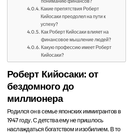
пониманию финансов?
Какие препятствия Роберт
Кийосаки преодолел на пути к
успеху?
Как Роберт Кийосаки влияет на
финансовое мышление людей?
Какую профессию имеет Роберт
Кийосаки?
Роберт Кийосаки: от
бездомного до
миллионера
Родился он в семье японских иммигрантов в
1947 году. С детства ему не пришлось
наслаждаться богатством и изобилием. В то