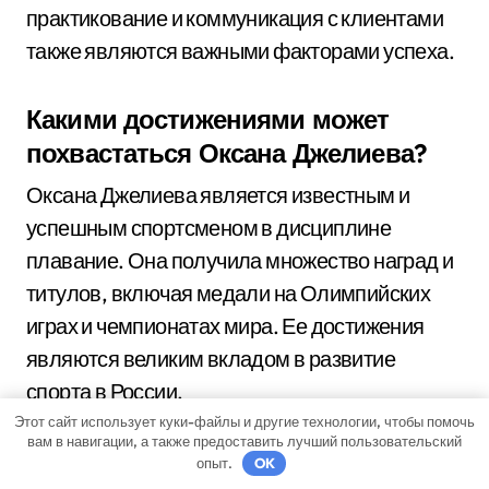
практикование и коммуникация с клиентами
также являются важными факторами успеха.
Какими достижениями может
похвастаться Оксана Джелиева?
Оксана Джелиева является известным и
успешным спортсменом в дисциплине
плавание. Она получила множество наград и
титулов, включая медали на Олимпийских
играх и чемпионатах мира. Ее достижения
являются великим вкладом в развитие
спорта в России.
Этот сайт использует куки-файлы и другие технологии, чтобы помочь
вам в навигации, а также предоставить лучший пользовательский
Как начиналась карьера Оксаны
опыт.
OK