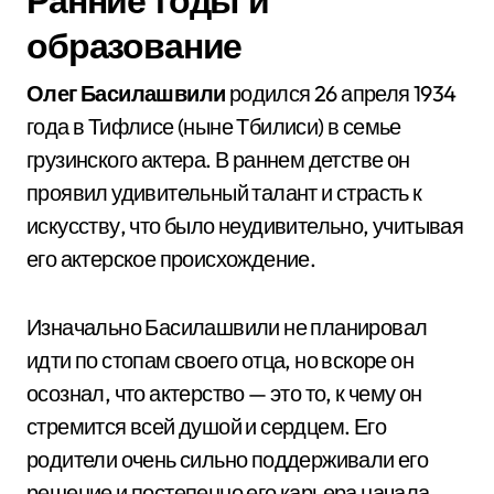
Ранние годы и
образование
Олег Басилашвили
родился 26 апреля 1934
года в Тифлисе (ныне Тбилиси) в семье
грузинского актера. В раннем детстве он
проявил удивительный талант и страсть к
искусству, что было неудивительно, учитывая
его актерское происхождение.
Изначально Басилашвили не планировал
идти по стопам своего отца, но вскоре он
осознал, что актерство — это то, к чему он
стремится всей душой и сердцем. Его
родители очень сильно поддерживали его
решение и постепенно его карьера начала