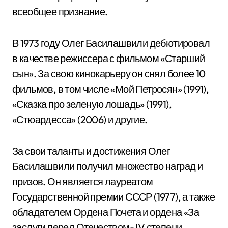
всеобщее признание.
В 1973 году Олег Басилашвили дебютировал
в качестве режиссера с фильмом «Старший
сын». За свою кинокарьеру он снял более 10
фильмов, в том числе «Мой Петросян» (1991),
«Сказка про зеленую лошадь» (1991),
«Стюардесса» (2006) и другие.
За свои таланты и достижения Олег
Басилашвили получил множество наград и
призов. Он является лауреатом
Государственной премии СССР (1977), а также
обладателем Ордена Почета и ордена «За
заслуги перед Отечеством» IV степени.