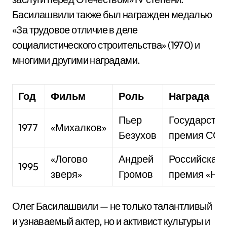
Басилашвили также был награжден медалью
«За трудовое отличие в деле
социалистического строительства» (1970) и
многими другими наградами.
Год
Фильм
Роль
Награда
Пьер
Государств
1977
«Михалков»
Безухов
премия СС
«Логово
Андрей
Российская
1995
зверя»
Громов
премия «Ни
Олег Басилашвили — не только талантливый
и узнаваемый актер, но и активист культуры и