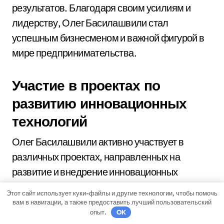
результатов. Благодаря своим усилиям и
лидерству, Олег Басилашвили стал
успешным бизнесменом и важной фигурой в
мире предпринимательства.
Участие в проектах по
развитию инновационных
технологий
Олег Басилашвили активно участвует в
различных проектах, направленных на
развитие и внедрение инновационных
технологий в различные отрасли экономики.
Этот сайт использует куки-файлы и другие технологии, чтобы помочь
Благодаря своим знаниям и опыту в области
вам в навигации, а также предоставить лучший пользовательский
опыт.
OK
информационных технологий, он смог