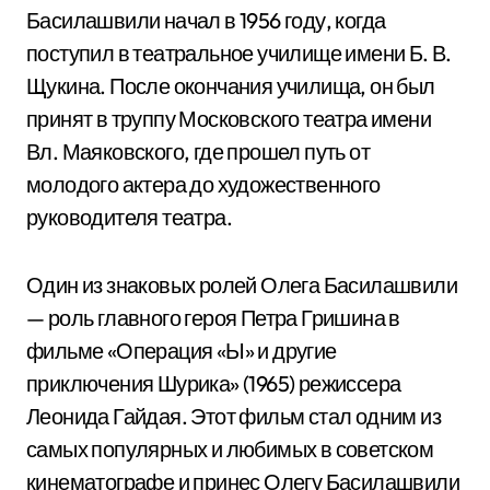
Басилашвили начал в 1956 году, когда
поступил в театральное училище имени Б. В.
Щукина. После окончания училища, он был
принят в труппу Московского театра имени
Вл. Маяковского, где прошел путь от
молодого актера до художественного
руководителя театра.
Один из знаковых ролей Олега Басилашвили
— роль главного героя Петра Гришина в
фильме «Операция «Ы» и другие
приключения Шурика» (1965) режиссера
Леонида Гайдая. Этот фильм стал одним из
самых популярных и любимых в советском
кинематографе и принес Олегу Басилашвили