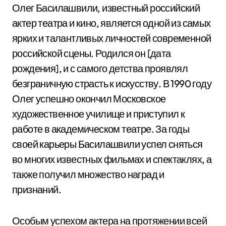
Олег Басилашвили, известный российский
актер театра и кино, является одной из самых
ярких и талантливых личностей современной
российской сцены. Родился он [дата
рождения], и с самого детства проявлял
безграничную страсть к искусству. В 1990 году
Олег успешно окончил Московское
художественное училище и приступил к
работе в академическом театре. За годы
своей карьеры Басилашвили успел сняться
во многих известных фильмах и спектаклях, а
также получил множество наград и
признаний.
Особым успехом актера на протяжении всей