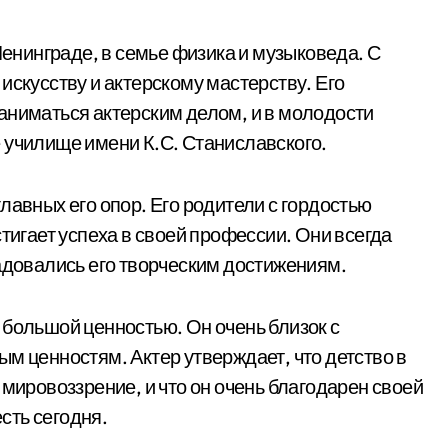
Ленинграде, в семье физика и музыковеда. С
искусству и актерскому мастерству. Его
аниматься актерским делом, и в молодости
 училище имени К.С. Станиславского.
лавных его опор. Его родители с гордостью
стигает успеха в своей профессии. Они всегда
радовались его творческим достижениям.
 большой ценностью. Он очень близок с
м ценностям. Актер утверждает, что детство в
 мировоззрение, и что он очень благодарен своей
есть сегодня.