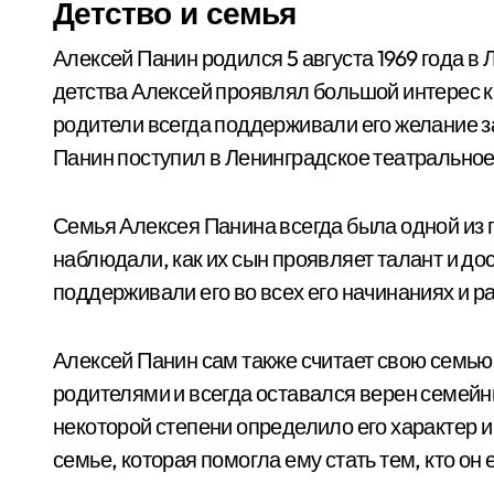
Детство и семья
Алексей Панин родился 5 августа 1969 года в 
детства Алексей проявлял большой интерес к 
родители всегда поддерживали его желание з
Панин поступил в Ленинградское театральное
Семья Алексея Панина всегда была одной из г
наблюдали, как их сын проявляет талант и до
поддерживали его во всех его начинаниях и 
Алексей Панин сам также считает свою семью
родителями и всегда оставался верен семейны
некоторой степени определило его характер и
семье, которая помогла ему стать тем, кто он 