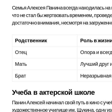
Семья Алексея Панина всегда находилась на пе
что не стал бы жертвовать временем, проведе
достаточно внимания, несмотря на загруженн
Родственник
Роль в жизн
Отец
Опора и всег
Мать
Лучший друг 
Брат
Неразрывная 
Учеба в актерской школе
Панин Алексей начинал свой путь в кино с уч
художественное училище им. Щукина, одну из