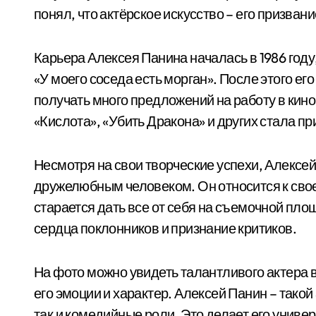
понял, что актёрское искусство – его призвани
Карьера Алексея Панина началась в 1986 году
«У моего соседа есть морган». После этого его
получать много предложений на работу в кино
«Кислота», «Убить Дракона» и других стала 
Несмотря на свои творческие успехи, Алексей
дружелюбным человеком. Он относится к свое
старается дать все от себя на съемочной пло
сердца поклонников и признание критиков.
На фото можно увидеть талантливого актера в
его эмоции и характер. Алексей Панин – такой
так и комедийные роли. Это делает его унив