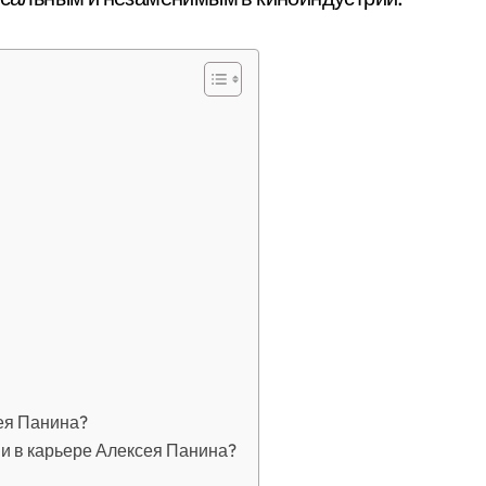
сея Панина?
 в карьере Алексея Панина?