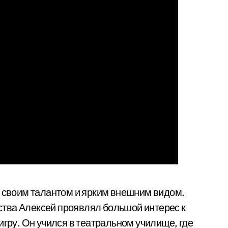
й своим талантом и ярким внешним видом.
етства Алексей проявлял большой интерес к
игру. Он учился в театральном училище, где