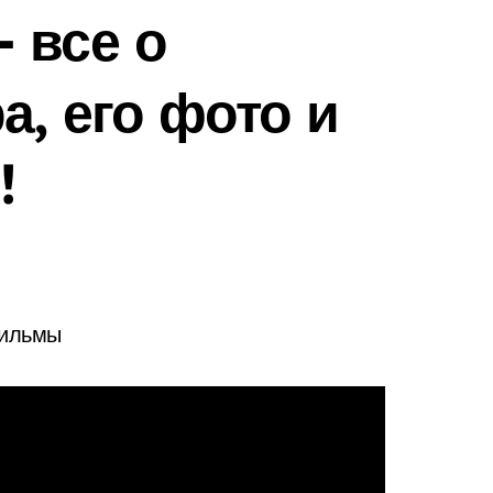
 все о
а, его фото и
!