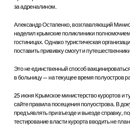
за адреналином.
Александр Остапенко, возглавляющий Минис
наделил крымские поликлиники полномочием
гостиницах. Однако туристическая организаци
поставить прививку смогут и путешественники
Это не единственный способ вакцинироваться
в больницу — на текущее время полуостров р
25 июня Крымское министерство курортов и 
сайте правила посещения полуострова. В доку
предъявлять при въезде и выезде справку, 
тестирование власти курорта вводить не пла