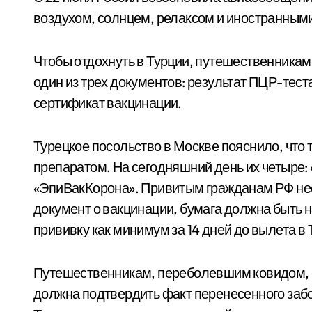
воздухом, солнцем, релаксом и иностранным
Чтобы отдохнуть в Турции, путешественникам
один из трех документов: результат ПЦР-тест
сертификат вакцинации.
Турецкое посольство в Москве пояснило, что
препаратом. На сегодняшний день их четыре: 
«ЭпиВакКорона». Привитым гражданам РФ нео
документ о вакцинации, бумага должна быть 
прививку как минимум за 14 дней до вылета в
Путешественникам, переболевшим ковидом, н
должна подтвердить факт перенесенного заб