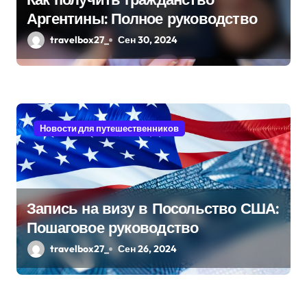
Аргентины: Полное руководство
п
travelbox27_
Сен 30, 2024
и
с
я
Новости для путешественников
м
Запись на визу в Посольство США:
Пошаговое руководство
travelbox27_
Сен 26, 2024