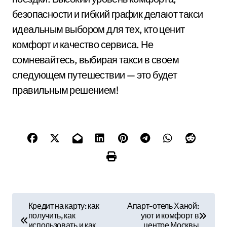
безопасности и гибкий график делают такси
идеальным выбором для тех, кто ценит
комфорт и качество сервиса. Не
сомневайтесь, выбирая такси в своем
следующем путешествии — это будет
правильным решением!
Н
Кредит на карту: как
Апарт-отель Ханой:
получить, как
уют и комфорт в
а
использовать и как
центре Москвы