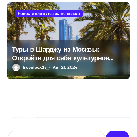
Новости для путешественников
Туры в Шарджу из Москвы:
Откройте для себя культурное
сердце ОАЭ
travelbox27_
Авг 21, 2024
Поиск