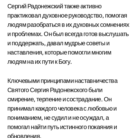
Сергий Радонежский также активно
практиковал духовное руководство, помогая
людям разобраться в их духовных сомнениях
и проблемах. Он был всегда готов выслушать
и поддержать, давал мудрые советы и
наставления, которые помогли многим
людям на их пути к Богу.
Ключевыми принципами наставничества
Святого Сергия Радонежского были
смирение, терпение и сострадание. Он
принимал каждого человека с любовью и
пониманием, не судил и не осуждал, а
помогал найти путь истинного покаяния и
обновления.