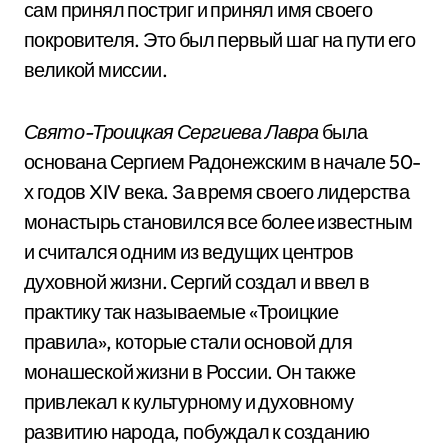
сам принял постриг и принял имя своего
покровителя. Это был первый шаг на пути его
великой миссии.
Свято-Троицкая Сергиева Лавра
была
основана Сергием Радонежским в начале 50-
х годов XIV века. За время своего лидерства
монастырь становился все более известным
и считался одним из ведущих центров
духовной жизни. Сергий создал и ввел в
практику так называемые «Троицкие
правила», которые стали основой для
монашеской жизни в России. Он также
привлекал к культурному и духовному
развитию народа, побуждал к созданию