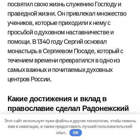
посвятил свою жизнь служению Господу и
праведной жизни. Он привлекал множество
учеников, которые приходили к нему с
просьбой о духовном наставничестве и
помощи. В 1340 году Сергий основал
монастырь в Сергиевом Посаде, который с
течением времени превратился в одно из
самых важных и почитаемых духовных
центров России.
Какие достижения и вклад в
православие сделал Радонежский
Сергий?
Этот сайт использует куки-файлы и другие технологии, чтобы помочь
вам в навигации, а также предоставить лучший пользовательский
Радонежский Сергий оставил огромный вклад
опыт.
OK
в развитие православия в Русской земле. Он