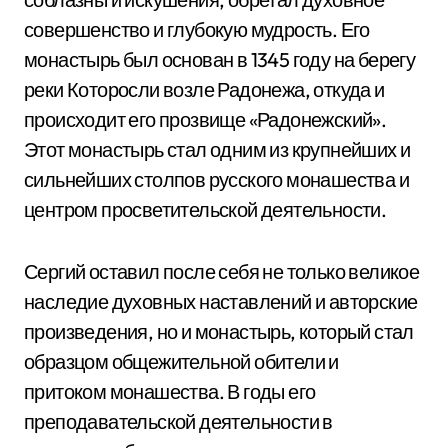
совершенство и глубокую мудрость. Его
монастырь был основан в 1345 году на берегу
реки Которосли возле Радонежа, откуда и
происходит его прозвище «Радонежский».
Этот монастырь стал одним из крупнейших и
сильнейших столпов русского монашества и
центром просветительской деятельности.
Сергий оставил после себя не только великое
наследие духовных наставлений и авторские
произведения, но и монастырь, который стал
образцом общежительной обители и
притоком монашества. В годы его
преподавательской деятельности в