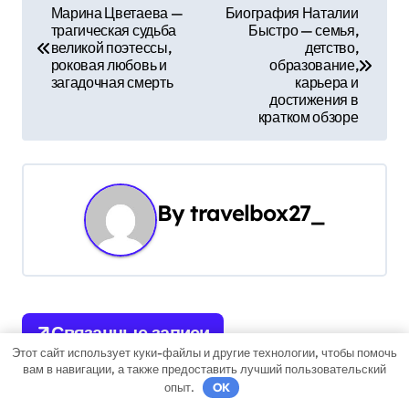
Н
Марина Цветаева —
Биография Наталии
трагическая судьба
Быстро — семья,
а
великой поэтессы,
детство,
роковая любовь и
образование,
в
загадочная смерть
карьера и
достижения в
и
кратком обзоре
г
а
By
travelbox27_
ц
и
я
Связанные записи
п
Этот сайт использует куки-файлы и другие технологии, чтобы помочь
вам в навигации, а также предоставить лучший пользовательский
о
опыт.
OK
Uncategorised