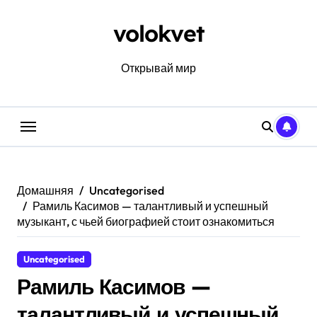
Перейти
к
volokvet
содержанию
Открывай мир
Домашняя
Uncategorised
Рамиль Касимов — талантливый и успешный
музыкант, с чьей биографией стоит ознакомиться
Uncategorised
Рамиль Касимов —
талантливый и успешный