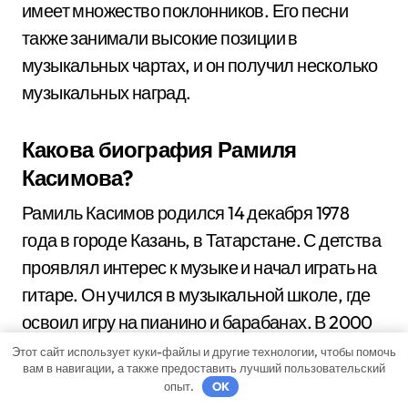
имеет множество поклонников. Его песни
также занимали высокие позиции в
музыкальных чартах, и он получил несколько
музыкальных наград.
Какова биография Рамиля
Касимова?
Рамиль Касимов родился 14 декабря 1978
года в городе Казань, в Татарстане. С детства
проявлял интерес к музыке и начал играть на
гитаре. Он учился в музыкальной школе, где
освоил игру на пианино и барабанах. В 2000
году Касимов переехал в Москву, где начал
Этот сайт использует куки-файлы и другие технологии, чтобы помочь
вам в навигации, а также предоставить лучший пользовательский
активно заниматься музыкой и выступать с
опыт.
OK
различными музыкальными коллективами.