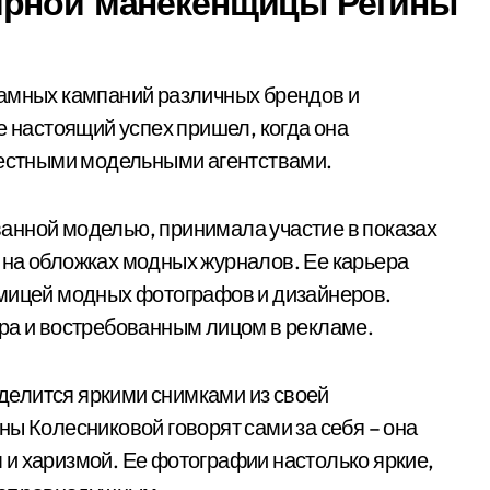
ярной манекенщицы Регины
амных кампаний различных брендов и
е настоящий успех пришел, когда она
вестными модельными агентствами.
анной моделью, принимала участие в показах
 на обложках модных журналов. Ее карьера
имицей модных фотографов и дизайнеров.
ра и востребованным лицом в рекламе.
е делится яркими снимками из своей
ны Колесниковой говорят сами за себя – она
и харизмой. Ее фотографии настолько яркие,