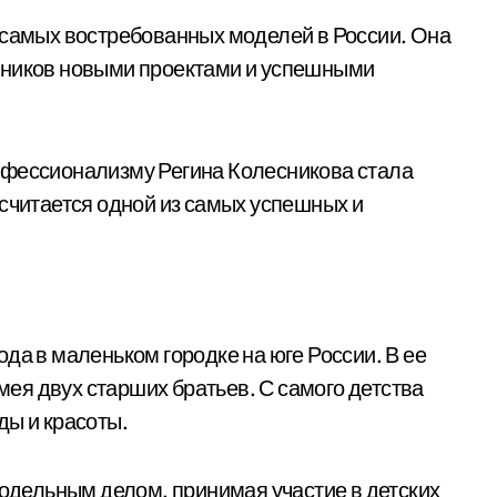
 самых востребованных моделей в России. Она
нников новыми проектами и успешными
офессионализму Регина Колесникова стала
 считается одной из самых успешных и
ода в маленьком городке на юге России. В ее
ея двух старших братьев. С самого детства
ды и красоты.
модельным делом, принимая участие в детских