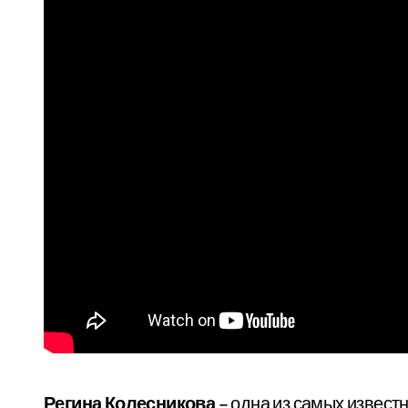
Регина Колесникова
– одна из самых извест