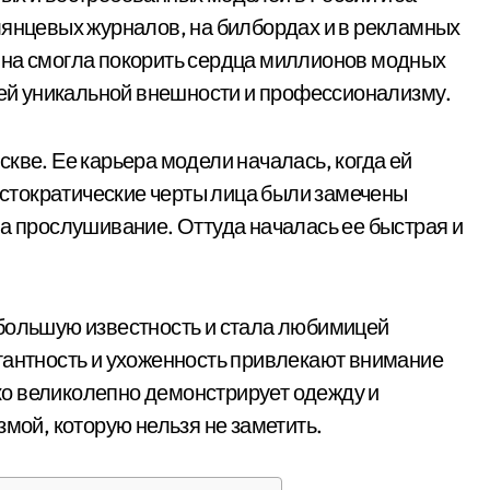
лянцевых журналов, на билбордах и в рекламных
ина смогла покорить сердца миллионов модных
воей уникальной внешности и профессионализму.
кве. Ее карьера модели началась, когда ей
ристократические черты лица были замечены
на прослушивание. Оттуда началась ее быстрая и
 большую известность и стала любимицей
гантность и ухоженность привлекают внимание
лько великолепно демонстрирует одежду и
змой, которую нельзя не заметить.