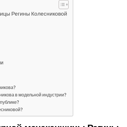
ицы Регины Колесниковой
ми
никова?
никова в модельной индустрии?
 публике?
есниковой?