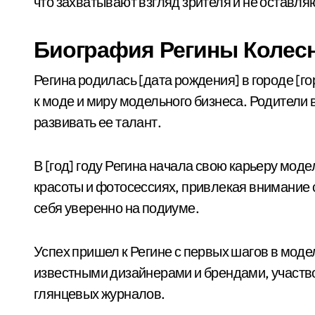
что захватывают взгляд зрителя и не оставл
Биография Регины Колес
Регина родилась [дата рождения] в городе [го
к моде и миру модельного бизнеса. Родители
развивать ее талант.
В [год] году Регина начала свою карьеру мод
красоты и фотосессиях, привлекая внимание
себя уверенно на подиуме.
Успех пришел к Регине с первых шагов в моде
известными дизайнерами и брендами, участв
глянцевых журналов.