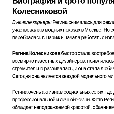
Биография и фото попул
Колесниковой
В начале карьеры
Регина снималась для рекл
участвовала в модных показах в Москве. Но е
перебралась в Париж и начала работать с из
Регина Колесникова
быстро стала востребов
всемирно известных дизайнеров, появлялась
стремительно развивалась, и она стала люб
Сегодня она является звездой модельного ми
Регина очень активна в социальных сетях, гд
профессиональной и личной жизни. Фото Реги
обладает неподражаемой красотой, обаянием 