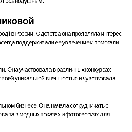
яют равнодушным.
никовой
род] в России. С детства она проявляла интерес
 всегда поддерживали ее увлечение и помогали
ели. Она участвовала в различных конкурсах
 своей уникальной внешностью и чувствовала
льном бизнесе. Она начала сотрудничать с
овала в модных показах и фотосессиях для