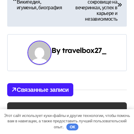
а
Википедия,
сокровище на
игуменья, биография
вечеринках, успех в
в
карьере и
независимость
и
г
а
By
travelbox27_
ц
и
я
Связанные записи
п
о
Uncategorised
Этот сайт использует куки-файлы и другие технологии, чтобы помочь
з
вам в навигации, а также предоставить лучший пользовательский
опыт.
OK