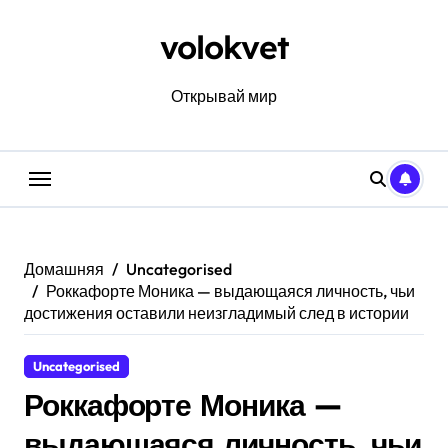
Перейти
к
volokvet
содержанию
Открывай мир
Домашняя
Uncategorised
Роккафорте Моника — выдающаяся личность, чьи
достижения оставили неизгладимый след в истории
Uncategorised
Роккафорте Моника —
выдающаяся личность, чьи