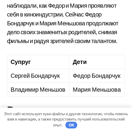
наблюдали, как Федор и Мария проявляют
себя в киноиндустрии. Сейчас Федор
Бондарчук и Мария Меньшова продолжают
дело своих знаменитых родителей, снимая
фильмы и радуя зрителей своим талантом.
Супруг
Дети
Сергей Бондарчук
Федор Бондарчук
Владимир Меньшов
Мария Меньшова
Вопрос-ответ:
Этот сайт использует куки-файлы и другие технологии, чтобы помочь
вам в навигации, а также предоставить лучший пользовательский
Какие роли исполнила Рязанова
опыт.
OK
Раиса в кино?