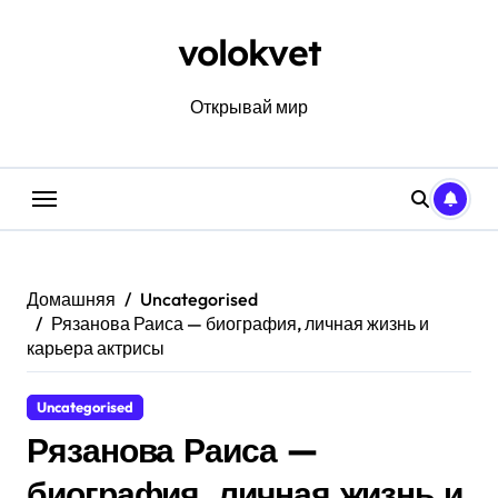
Перейти
к
volokvet
содержанию
Открывай мир
Домашняя
Uncategorised
Рязанова Раиса — биография, личная жизнь и
карьера актрисы
Uncategorised
Рязанова Раиса —
биография, личная жизнь и