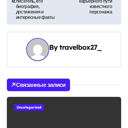
писатель, его
карьерного пути
в
биография,
известного
достижения и
персонажа
и
интересные факты
г
а
By
travelbox27_
ц
и
я
Связанные записи
п
о
Uncategorised
з
а