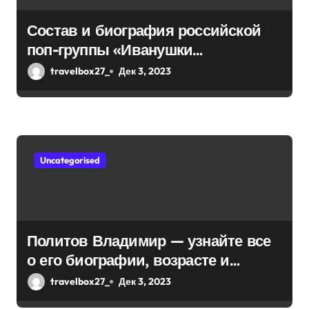
п
Состав и биография российской
и
поп-группы «Иванушки
интернешнл» — история успеха,
с
travelbox27_
Дек 3, 2023
музыка и судьбы участников
я
м
Uncategorised
Политов Владимир — узнайте все
о его биографии, возрасте и
впечатляющих достижениях!
travelbox27_
Дек 3, 2023