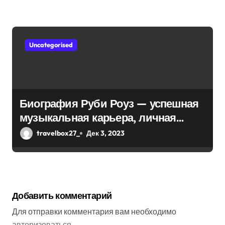
Uncategorised
Биография Руби Роуз — успешная
музыкальная карьера, личная
жизнь и знаковые достижения
travelbox27_
Дек 3, 2023
Добавить комментарий
Для отправки комментария вам необходимо
авторизоваться
.