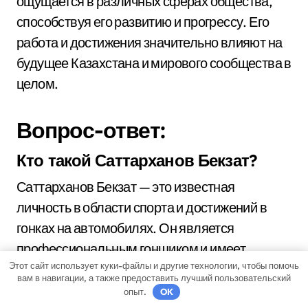
ощущается в различных сферах общества,
способствуя его развитию и прогрессу. Его
работа и достижения значительно влияют на
будущее Казахстана и мирового сообщества в
целом.
Вопрос-ответ:
Кто такой Саттарханов Бекзат?
Саттарханов Бекзат — это известная
личность в области спорта и достижений в
гонках на автомобилях. Он является
профессиональным гонщиком и имеет
Этот сайт использует куки-файлы и другие технологии, чтобы помочь
впечатляющее портфолио побед и рекордов.
вам в навигации, а также предоставить лучший пользовательский
опыт.
OK