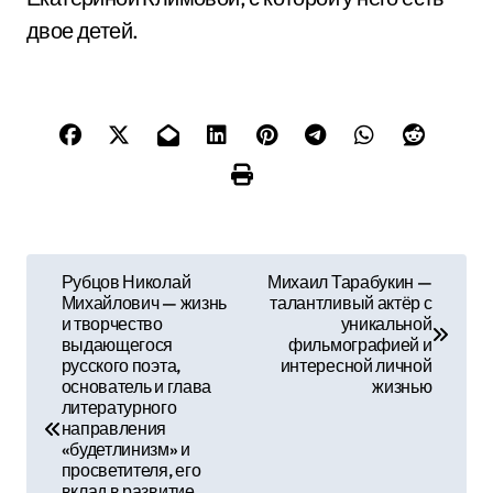
двое детей.
Н
Рубцов Николай
Михаил Тарабукин —
Михайлович — жизнь
талантливый актёр с
а
и творчество
уникальной
выдающегося
фильмографией и
в
русского поэта,
интересной личной
основатель и глава
жизнью
и
литературного
направления
г
«будетлинизм» и
просветителя, его
вклад в развитие