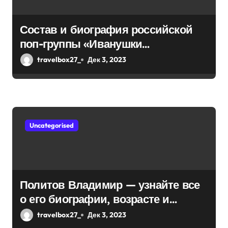
я
м
Состав и биография российской
поп-группы «Иванушки
интернешнл» — история успеха,
travelbox27_
Дек 3, 2023
музыка и судьбы участников
Uncategorised
Политов Владимир — узнайте все
о его биографии, возрасте и
впечатляющих достижениях!
travelbox27_
Дек 3, 2023