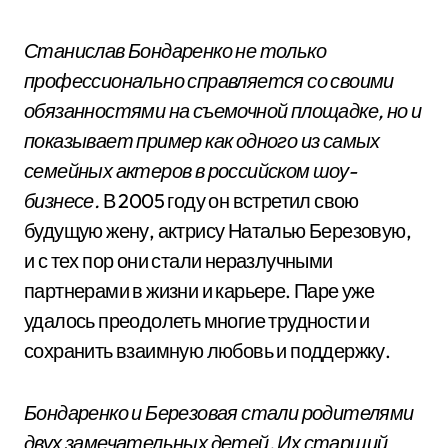
Станислав Бондаренко не только
профессионально справляется со своими
обязанностями на съемочной площадке, но и
показывает пример как одного из самых
семейных актеров в российском шоу-
бизнесе.
В 2005 году он встретил свою
будущую жену, актрису Наталью Березовую,
и с тех пор они стали неразлучными
партнерами в жизни и карьере. Паре уже
удалось преодолеть многие трудности и
сохранить взаимную любовь и поддержку.
Бондаренко и Березовая стали родителями
двух замечательных детей. Их старший