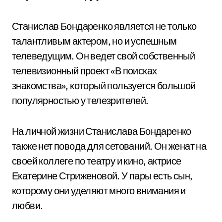
Станислав Бондаренко является не только
талантливым актером, но и успешным
телеведущим. Он ведет свой собственный
телевизионный проект «В поисках
знакомства», который пользуется большой
популярностью у телезрителей.
На личной жизни Станислава Бондаренко
также нет повода для сетований. Он женат на
своей коллеге по театру и кино, актрисе
Екатерине Стриженовой. У пары есть сын,
которому они уделяют много внимания и
любви.