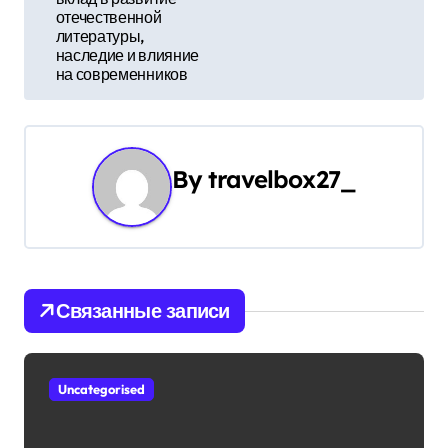
а
отечественной
литературы,
ц
наследие и влияние
на современников
и
я
п
By
travelbox27_
о
з
а
Связанные записи
п
и
Uncategorised
с