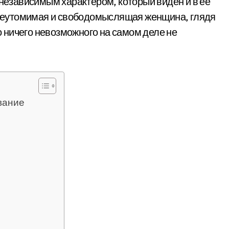
 независимым характером, который виден и в ее
е неутомимая и свободомыслящая женщина, глядя
то ничего невозможного на самом деле не
вание
я