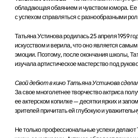
обладающая обаянием и чувством юмора. Ее 
с успехом справляться с разнообразными рол
Татьяна Устинова родилась 25 апреля 1959 го
искусством и верила, что оно является самы
эмоции. Поэтому, после окончания школы, Та
изучала артистическое мастерство под руково
Свой дебют в кино Татьяна Устинова сделала
За свое многолетнее творчество актриса полу
ее актерском копилке — десятки ярких и зап
зрителей причитать ей глубокую и уважительн
Не только профессиональные успехи делают Т