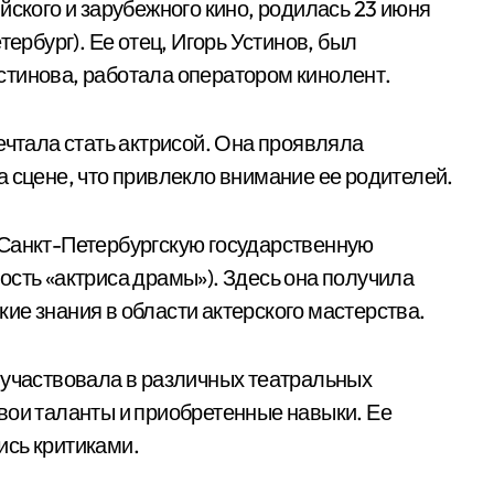
йского и зарубежного кино, родилась 23 июня
тербург). Ее отец, Игорь Устинов, был
стинова, работала оператором кинолент.
ечтала стать актрисой. Она проявляла
а сцене, что привлекло внимание ее родителей.
 Санкт-Петербургскую государственную
ость «актриса драмы»). Здесь она получила
ие знания в области актерского мастерства.
 участвовала в различных театральных
вои таланты и приобретенные навыки. Ее
ись критиками.