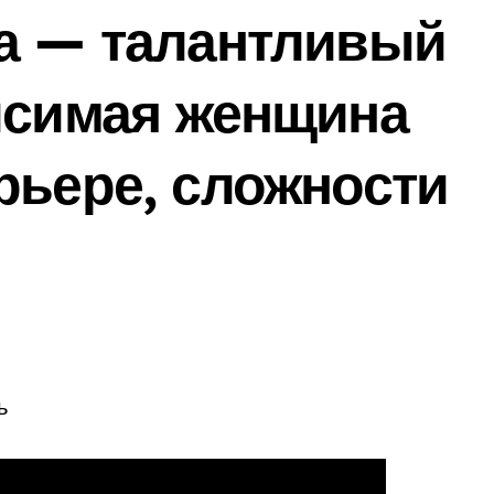
ва — талантливый
исимая женщина
рьере, сложности