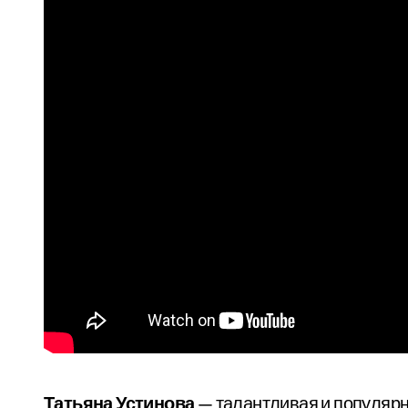
Татьяна Устинова
— талантливая и популярна