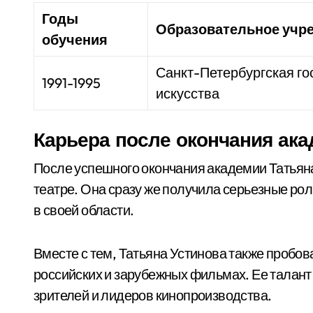
Годы
Образовательное учр
обучения
Санкт-Петербургская го
1991-1995
искусства
Карьера после окончания ак
После успешного окончания академии Татьяна
театре. Она сразу же получила серьезные рол
в своей области.
Вместе с тем, Татьяна Устинова также пробов
российских и зарубежных фильмах. Ее талан
зрителей и лидеров кинопроизводства.