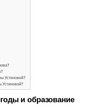
?
нова?
а?
ны Устиновой?
ы Устиновой?
 годы и образование