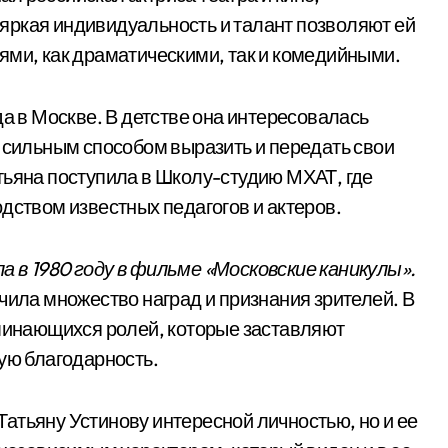
яркая индивидуальность и талант позволяют ей
ями, как драматическими, так и комедийными.
да в Москве. В детстве она интересовалась
м сильным способом выразить и передать свои
тьяна поступила в Школу-студию МХАТ, где
дством известных педагогов и актеров.
 в 1980 году в фильме «Московские каникулы».
чила множество наград и признания зрителей. В
оминающихся ролей, которые заставляют
ую благодарность.
атьяну Устинову интересной личностью, но и ее