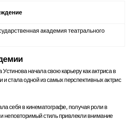
еждение
сударственная академия театрального
адемии
 Устинова начала свою карьеру как актриса в
и и стала одной из самых перспективных актрис
ала себя в кинематографе, получая роли в
т и неповторимый стиль привлекли внимание