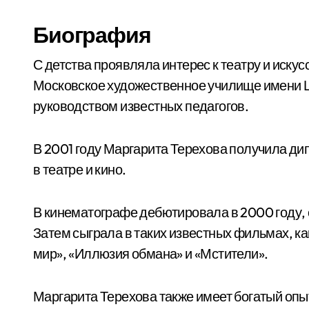
Биография
С детства проявляла интерес к театру и иску
Московское художественное училище имени Щу
руководством известных педагогов.
В 2001 году Маргарита Терехова получила д
в театре и кино.
В кинематографе дебютировала в 2000 году,
Затем сыграла в таких известных фильмах, к
мир», «Иллюзия обмана» и «Мстители».
Маргарита Терехова также имеет богатый опыт