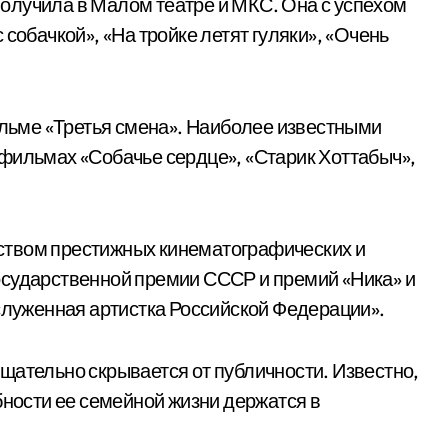
олучила в Малом театре и МКС. Она с успехом
собачкой», «На тройке летят гуляки», «Очень
фильме «Третья смена». Наиболее известными
фильмах «Собачье сердце», «Старик Хоттабыч»,
ством престижных кинематографических и
осударственной премии СССР и премий «Ника» и
аслуженная артистка Российской Федерации».
щательно скрывается от публичности. Известно,
бности ее семейной жизни держатся в