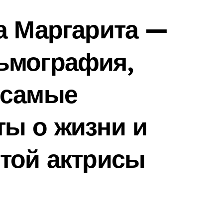
а Маргарита —
ьмография,
 самые
ты о жизни и
той актрисы