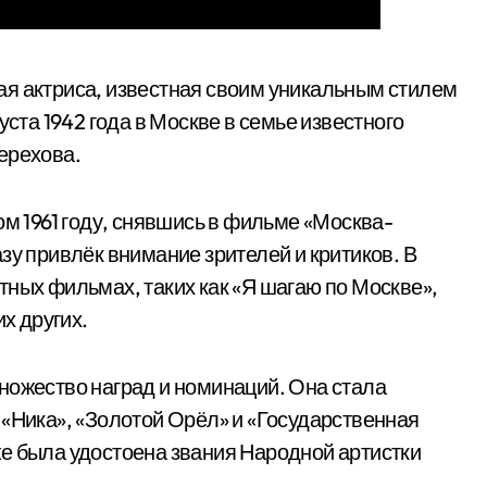
ая актриса, известная своим уникальным стилем
уста 1942 года в Москве в семье известного
ерехова.
ом 1961 году, снявшись в фильме «Москва-
зу привлёк внимание зрителей и критиков. В
тных фильмах, таких как «Я шагаю по Москве»,
их других.
ножество наград и номинаций. Она стала
 «Ника», «Золотой Орёл» и «Государственная
е была удостоена звания Народной артистки