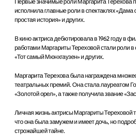
Первые значимые роли Маргарита Терехова п
исполнила главные роли в спектаклях «Дама с 
простая история» и других.
В кино актриса дебютировала в 1962 году в 
работами Маргариты Тереховой стали роли в 
«Тот самый Мюнхгаузен» и других.
Маргарита Терехова была награждена множе
театральных премий. Она стала лауреатом Г
«Золотой орел», а также получила звание «З
Личная жизнь актрисы Маргариты Тереховой т
что она была замужем и имеет дочь, но подро
строжайшей тайне.