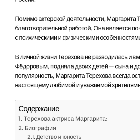
Помимо актерской деятельности, Маргарита 
благотворительной работой. Она является п
с психическими и физическими особенностями
В личной жизни Терехова не разводилась и в
Фёдоровым, подняла двоих детей — сына и до
популярность, Маргарита Терехова всегда ос
настоящему любимой и уважаемой зрителями
Содержание
Терехова актриса Маргарита:
Биография
Детство и юность