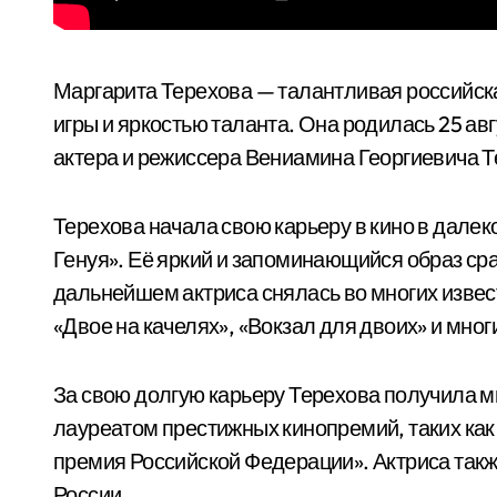
Маргарита Терехова — талантливая российск
игры и яркостью таланта. Она родилась 25 авг
актера и режиссера Вениамина Георгиевича Т
Терехова начала свою карьеру в кино в далек
Генуя». Её яркий и запоминающийся образ сра
дальнейшем актриса снялась во многих извес
«Двое на качелях», «Вокзал для двоих» и мног
За свою долгую карьеру Терехова получила м
лауреатом престижных кинопремий, таких как
премия Российской Федерации». Актриса такж
России.