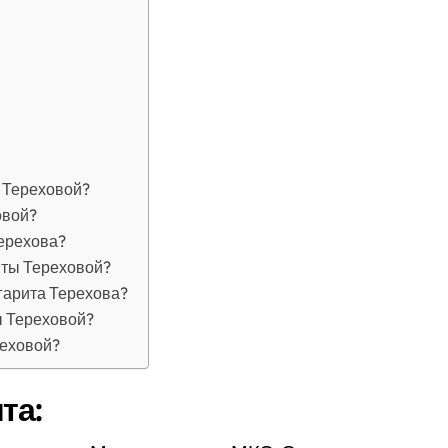
 Тереховой?
овой?
Терехова?
иты Тереховой?
ргарита Терехова?
ы Тереховой?
реховой?
та: