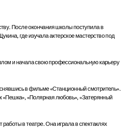
сству. После окончания школы поступила в
кина, где изучала актерское мастерство под
иплом и начала свою профессиональную карьеру
 снявшись в фильме «Станционный смотритель».
ак «Пешка», «Полярная любовь», «Затерянный
 работы в театре. Она играла в спектаклях