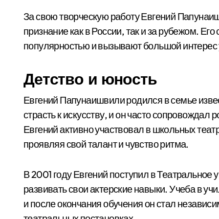
За свою творческую работу Евгений Папунаи
признание как в России, так и за рубежом. Ег
популярностью и вызывают большой интерес у
Детство и юность
Евгений Папунаишвили родился в семье извест
страсть к искусству, и он часто сопровождал 
Евгений активно участвовал в школьных теат
проявляя свой талант и чувство ритма.
В 2001 году Евгений поступил в Театральное 
развивать свои актерские навыки. Учеба в учи
и после окончания обучения он стал независ
театральных постановках.