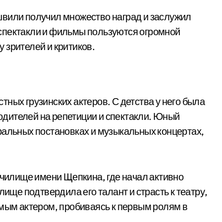
швили получил множество наград и заслужил
о спектакли и фильмы пользуются огромной
 зрителей и критиков.
ных грузинских актеров. С детства у него была
родителей на репетиции и спектакли. Юный
ральных постановках и музыкальных концертах,
училище имени Щепкина, где начал активно
лище подтвердила его талант и страсть к театру,
имым актером, пробиваясь к первым ролям в