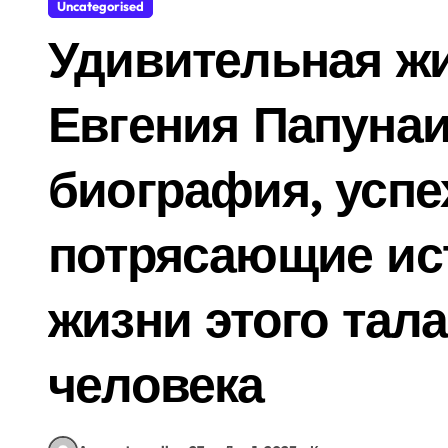
Uncategorised
Удивительная ж
Евгения Папуна
биография, успе
потрясающие ис
жизни этого тал
человека