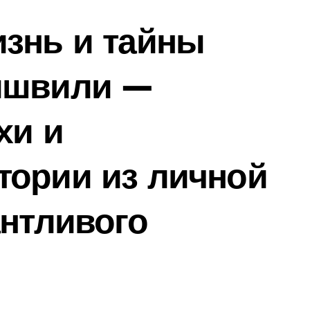
изнь и тайны
ишвили —
хи и
тории из личной
антливого