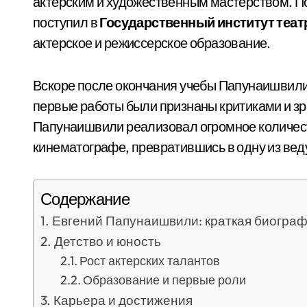
актерским и художественным мастерством. П
поступил в
Государственный институт теат
актерское и режиссерское образование.
Вскоре после окончания учебы Папунаишвили
первые работы были признаны критиками и з
Папунаишвили реализовал огромное количеств
кинематографе, превратившись в одну из вед
Содержание
Евгений Папунаишвили: краткая биогра
Детство и юность
Рост актерских талантов
Образование и первые роли
Карьера и достижения