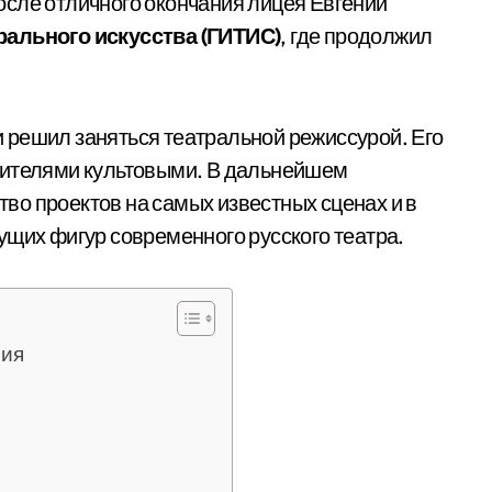
осле отличного окончания лицея Евгений
рального искусства (ГИТИС)
, где продолжил
 решил заняться театральной режиссурой. Его
рителями культовыми. В дальнейшем
о проектов на самых известных сценах и в
ущих фигур современного русского театра.
фия