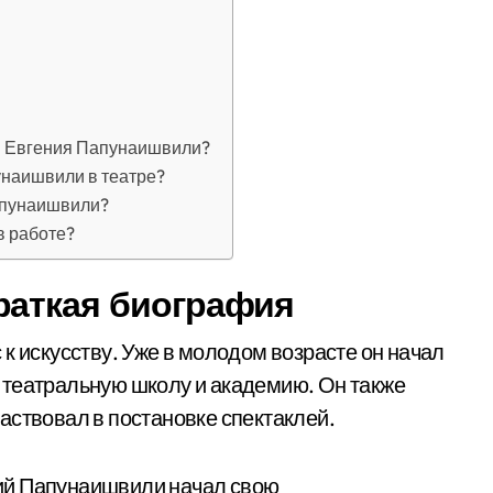
и Евгения Папунаишвили?
унаишвили в театре?
апунаишвили?
в работе?
раткая биография
к искусству. Уже в молодом возрасте он начал
 театральную школу и академию. Он также
аствовал в постановке спектаклей.
ий Папунаишвили начал свою