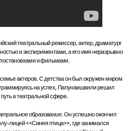
ийский театральный режиссер, актер, драматург
ьностью и экспериментами, а его имя неразрывно
 постановками и фильмами.
 семье актеров. С детства он был окружен миром
программируясь на успех, Папунаишвили решил
 путь в театральной сфере.
тральное образование
. Он успешно окончил
олу-лицей <<Синяя птица>>, где занимался