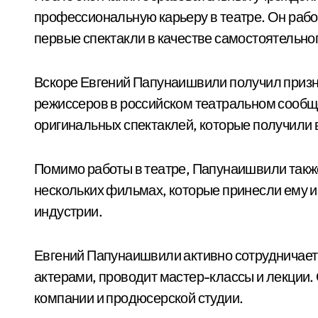
профессиональную карьеру в театре. Он рабо
первые спектакли в качестве самостоятельно
Вскоре Евгений Папунаишвили получил призн
режиссеров в российском театральном сообще
оригинальных спектаклей, которые получили в
Помимо работы в театре, Папунаишвили также
нескольких фильмах, которые принесли ему и
индустрии.
Евгений Папунаишвили активно сотрудничает
актерами, проводит мастер-классы и лекции.
компании и продюсерской студии.