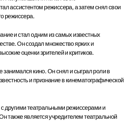
тал ассистентом режиссера, а затем снял свои
го режиссера.
ание и стал одним из самых известных
стве. Он создал множество ярких и
ысокие оценки зрителей и критиков.
 занимался кино. Он снял и сыграл роли в
звестность и признание в кинематографической
 с другими театральными режиссерами и
 Он также является учредителем театральной