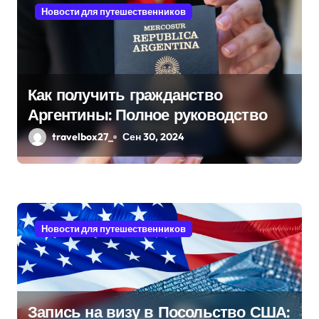
п
Новости для путешественников
о
з
а
Как получить гражданство
Аргентины: Полное руководство
п
travelbox27_
Сен 30, 2024
и
с
я
Новости для путешественников
м
Запись на визу в Посольство США: