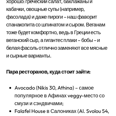
хорошо: греческий салат, баклажаны и
кабачки, овощные супы (например,
фасолада) и даже пироги – наш фаворит
спанакопита со шпинатом и сыром. Веганам
тоже будет комфортно, ведь в Греции есть
веганский сыр, а гигантес плаки – бобы – и
белая фасоль отлично заменяют все мясные
и сырные варианты.
Пара ресторанов, куда стоит зайти:
Avocado (Nikis 30, Athina) – самое
популярное в Афинах veggy-место со
смузи и сэндвичами;
Falafel House в Салониках (Al. Svolou 54,