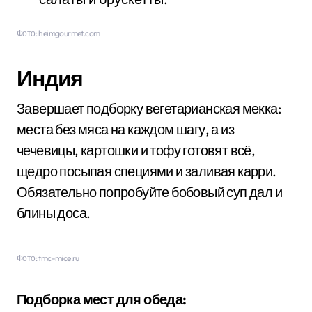
Фото: heimgourmet.com
Индия
Завершает подборку вегетарианская мекка:
места без мяса на каждом шагу, а из
чечевицы, картошки и тофу готовят всё,
щедро посыпая специями и заливая карри.
Обязательно попробуйте бобовый суп дал и
блины доса.
Фото: tmc-mice.ru
Подборка мест для обеда: