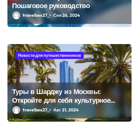
Пошаговое руководство
travelbox27_
Сен 26, 2024
Новости для путешественников
Туры в Шарджу из Москвы:
Откройте для себя культурное
сердце ОАЭ
travelbox27_
Авг 21, 2024