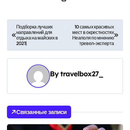
Н
Подборка лучших
10 самых красивых
направлений для
мест в окрестностях
а
отдыха на майских в
Неаполя по мнению
2021|
тревел-эксперта
в
и
г
By
travelbox27_
а
ц
и
Связанные записи
я