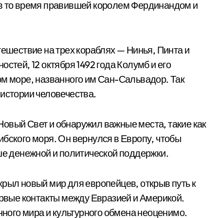
 в то время правившей королем Фердинандом и
тешествие на трех кораблях — Нинья, Пинта и
стей, 12 октября 1492 года Колумб и его
ом море, названного им Сан-Сальвадор. Так
 истории человечества.
овый Свет и обнаружил важные места, такие как
ибского моря. Он вернулся в Европу, чтобы
ьше денежной и политической поддержки.
крыл новый мир для европейцев, открыв путь к
ервые контакты между Евразией и Америкой.
ого мира и культурного обмена неоценимо.