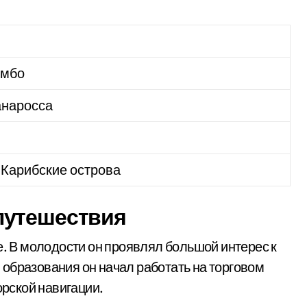
умбо
анаросса
 Карибские острова
путешествия
е. В молодости он проявлял большой интерес к
образования он начал работать на торговом
орской навигации.