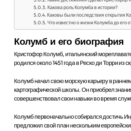
Какова роль Колумба в истории?
Каковы были последствия открытия К
Что известно о жизни Колумба до его 
Колумб и его биография
Кристофор Колумб, итальянский мореплавате
родился около 1451 года в Реско ди Торри из 
Колумб начал свою морскую карьеру в ранне
картографической школы. Он приобрел знания
совершенствовал свои навыки во время служ
Колумб первоначально собирался достичь Инд
предложил свой план нескольким европейским 