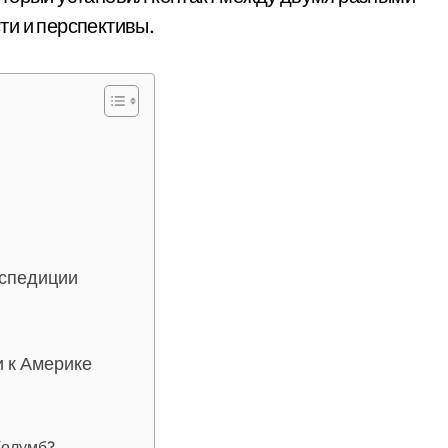
ти и перспективы.
кспедиции
и к Америке
Колумб?