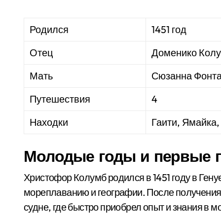
Родился
1451 год
Отец
Доменико Кол
Мать
Сюзанна Фонт
Путешествия
4
Находки
Гаити, Ямайка,
Молодые годы и первые 
Христофор Колумб родился в 1451 году в Гену
мореплаванию и географии. После получения 
судне, где быстро приобрел опыт и знания в м