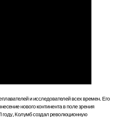
еплавателей и исследователей всех времен. Его
несение нового континента в поле зрения
51 году, Колумб создал революционную