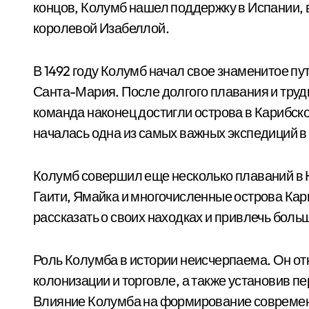
концов, Колумб нашел поддержку в Испании,
королевой Изабеллой.
В 1492 году Колумб начал свое знаменитое пу
Санта-Мария. После долгого плавания и трудно
команда наконец достигли острова в Карибск
началась одна из самых важных экспедиций в
Колумб совершил еще несколько плаваний в Н
Гаити, Ямайка и многочисленные острова Кар
рассказать о своих находках и привлечь бол
Роль Колумба в истории неисчерпаема. Он от
колонизации и торговле, а также установив п
Влияние Колумба на формирование современн