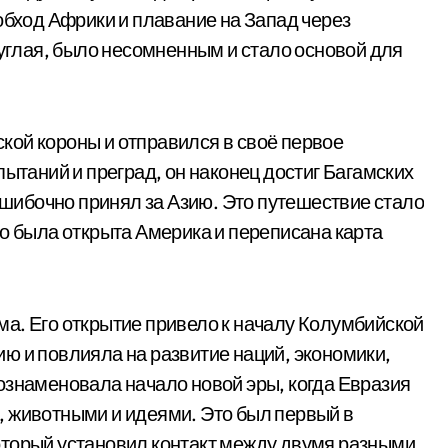
обход Африки и плавание на Запад через
руглая, было несомненным и стало основой для
кой короны и отправился в своё первое
пытаний и преград, он наконец достиг Багамских
 ошибочно принял за Азию. Это путешествие стало
го была открыта Америка и переписана карта
а. Его открытие привело к началу Колумбийской
ю и повлияла на развитие наций, экономики,
ознаменовала начало новой эры, когда Евразия
, животными и идеями. Это был первый в
оторый установил контакт между двумя разными