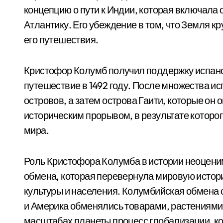
концепцию о пути к Индии, которая включала 
Атлантику. Его убеждение в том, что Земля к
его путешествия.
Кристофор Колумб получил поддержку испанс
путешествие в 1492 году. После множества ис
островов, а затем острова Гаити, которые он
историческим прорывом, в результате которо
мира.
Роль Кристофора Колумба в истории неоценим
обмена, которая перевернула мировую истори
культуры и населения. Колумбийская обмена 
и Америка обменялись товарами, растениями
масштабах планеты процесс глобализации, к