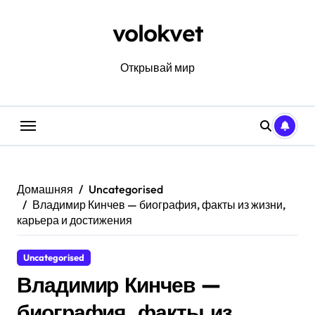
Перейти
к
volokvet
содержанию
Открывай мир
Домашняя
Uncategorised
Владимир Кинчев — биография, факты из жизни,
карьера и достижения
Uncategorised
Владимир Кинчев —
биография, факты из