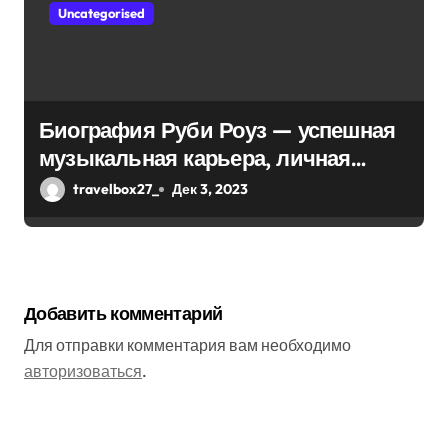
Uncategorised
Биография Руби Роуз — успешная
музыкальная карьера, личная
жизнь и знаковые достижения
travelbox27_
Дек 3, 2023
Добавить комментарий
Для отправки комментария вам необходимо
авторизоваться
.