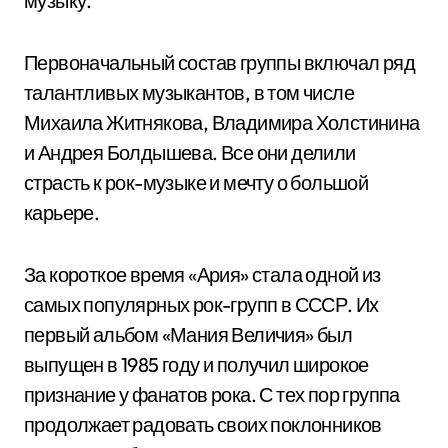
музыку.
Первоначальный состав группы включал ряд
талантливых музыкантов, в том числе
Михаила Житнякова, Владимира Холстинина
и Андрея Болдышева. Все они делили
страсть к рок-музыке и мечту о большой
карьере.
За короткое время «Ария» стала одной из
самых популярных рок-групп в СССР. Их
первый альбом «Мания Величия» был
выпущен в 1985 году и получил широкое
признание у фанатов рока. С тех пор группа
продолжает радовать своих поклонников