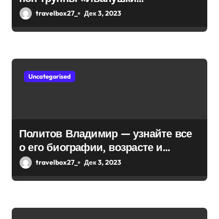
и
интернешнл» — история успеха,
travelbox27_
Дек 3, 2023
музыка и судьбы участников
с
я
м
Uncategorised
Политов Владимир — узнайте все
о его биографии, возрасте и
впечатляющих достижениях!
travelbox27_
Дек 3, 2023