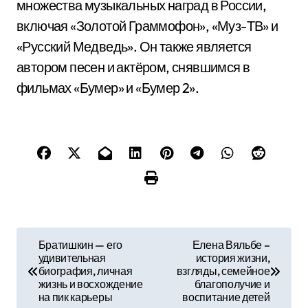
множества музыкальных наград в России,
включая «Золотой Граммофон», «Муз-ТВ» и
«Русский Медведь». Он также является
автором песен и актёром, снявшимся в
фильмах «Бумер» и «Бумер 2».
Н
Братишкин — его
Елена Вяльбе –
удивительная
история жизни,
а
биография, личная
взгляды, семейное
жизнь и восхождение
благополучие и
в
на пик карьеры
воспитание детей