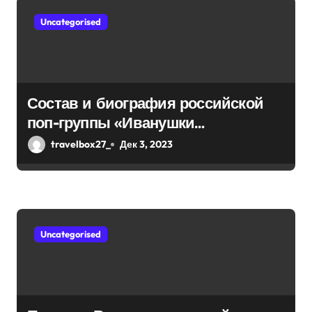
п
Uncategorised
и
с
Состав и биография российской
я
поп-группы «Иванушки
м
интернешнл» — история успеха,
travelbox27_
Дек 3, 2023
музыка и судьбы участников
Uncategorised