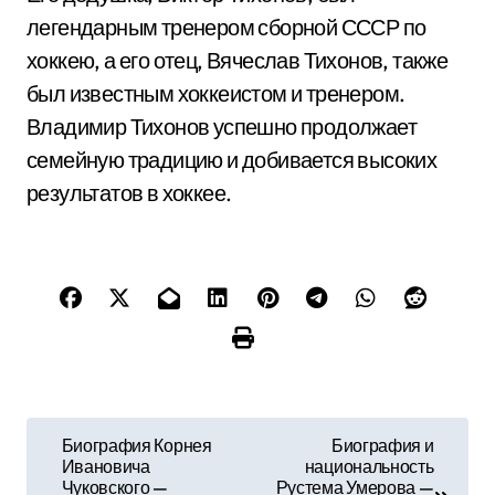
легендарным тренером сборной СССР по
хоккею, а его отец, Вячеслав Тихонов, также
был известным хоккеистом и тренером.
Владимир Тихонов успешно продолжает
семейную традицию и добивается высоких
результатов в хоккее.
Н
Биография Корнея
Биография и
Ивановича
национальность
а
Чуковского —
Рустема Умерова —