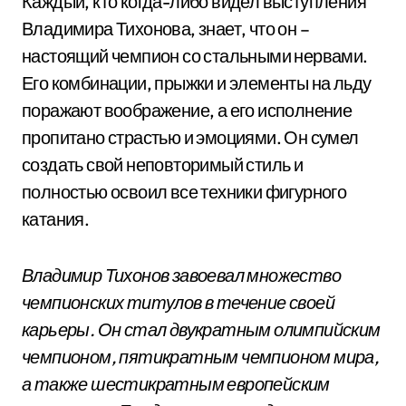
Каждый, кто когда-либо видел выступления
Владимира Тихонова, знает, что он –
настоящий чемпион со стальными нервами.
Его комбинации, прыжки и элементы на льду
поражают воображение, а его исполнение
пропитано страстью и эмоциями. Он сумел
создать свой неповторимый стиль и
полностью освоил все техники фигурного
катания.
Владимир Тихонов завоевал множество
чемпионских титулов в течение своей
карьеры. Он стал двукратным олимпийским
чемпионом, пятикратным чемпионом мира,
а также шестикратным европейским