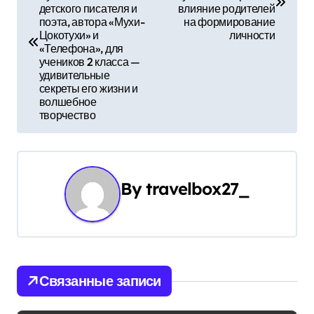
детского писателя и
влияние родителей
в
поэта, автора «Мухи-
на формирование
Цокотухи» и
личности
и
«Телефона», для
учеников 2 класса —
г
удивительные
секреты его жизни и
а
волшебное
творчество
ц
и
By
travelbox27_
я
п
о
з
Связанные записи
а