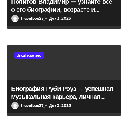
Политов Владимир — узнайте все
о его биографии, возрасте и
впечатляющих достижениях!
travelbox27_
Дек 3, 2023
Uncategorised
Биография Руби Роуз — успешная
музыкальная карьера, личная
жизнь и знаковые достижения
travelbox27_
Дек 3, 2023