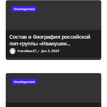
а
Uncategorised
п
и
с
Состав и биография российской
поп-группы «Иванушки
я
интернешнл» — история успеха,
travelbox27_
Дек 3, 2023
м
музыка и судьбы участников
Uncategorised