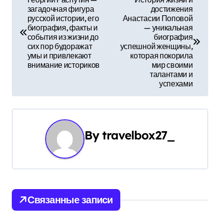
загадочная фигура
достижения
а
русской истории, его
Анастасии Поповой
биография, факты и
— уникальная
в
события из жизни до
биография
сих пор будоражат
успешной женщины,
и
умы и привлекают
которая покорила
внимание историков
мир своими
г
талантами и
успехами
а
ц
и
By
travelbox27_
я
п
о
Связанные записи
з