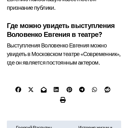
признание публики.
Где можно увидеть выступления
Воловенко Евгения в театре?
Выступления Воловенко Евгения можно
увидеть в Московском театре «Современник»,
где он является постоянным актером.
Н
Георгий Распутин —
История жизни и