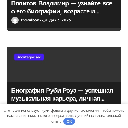
Политов Владимир — узнайте все
о его биографии, возрасте и
впечатляющих достижениях!
travelbox27_
Дек 3, 2023
Uncategorised
Биография Руби Роуз — успешная
музыкальная карьера, личная
жизнь и знаковые достижения
travelbox27_
Дек 3, 2023
Этот сайт использует куки-файлы и другие технологии, чтобы помочь
вам в навигации, а также предоставить лучший пользовательский
опыт.
OK