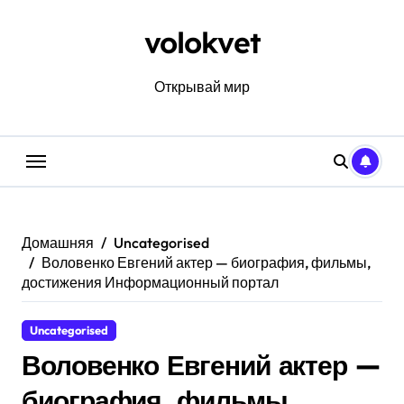
Перейти
к
volokvet
содержанию
Открывай мир
Домашняя
Uncategorised
Воловенко Евгений актер — биография, фильмы,
достижения Информационный портал
Uncategorised
Воловенко Евгений актер —
биография, фильмы,