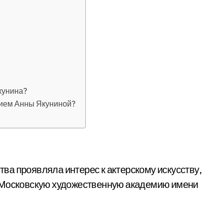
кунина?
тием Анны Якуниной?
ства проявляла интерес к актерскому искусству,
в Московскую художественную академию имени