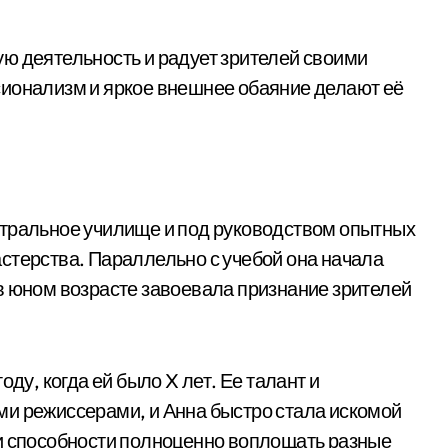
ю деятельность и радует зрителей своими
сионализм и яркое внешнее обаяние делают её
атральное училище и под руководством опытных
стерства. Параллельно с учебой она начала
в юном возрасте завоевала признание зрителей
ду, когда ей было X лет. Ее талант и
ми режиссерами, и Анна быстро стала искомой
 и способности полноценно воплощать разные