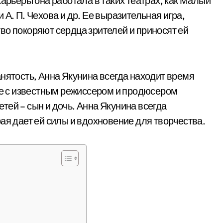
карьеры она работала в таких театрах, как Малый
А. П. Чехова и др. Ее выразительная игра,
во покоряют сердца зрителей и приносят ей
нятость, Анна Якунина всегда находит время
аке с известным режиссером и продюсером
ей – сын и дочь. Анна Якунина всегда
ая дает ей силы и вдохновение для творчества.