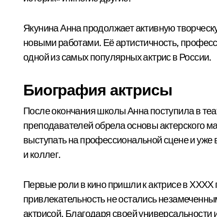
Якунина Анна продолжает активную творческу
новыми работами. Её артистичность, профес
одной из самых популярных актрис в России.
Биография актрисы
После окончания школы Анна поступила в те
преподавателей обрела основы актерского ма
выступать на профессиональной сцене и уже 
и коллег.
Первые роли в кино пришли к актрисе в ХХХХ го
привлекательность не остались незамеченны
актрисой. Благодаря своей универсальности