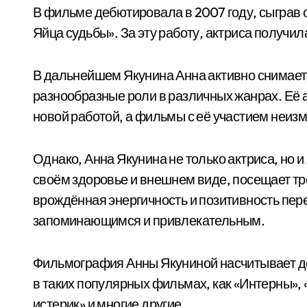
В фильме дебютировала в 2007 году, сыграв 
Яйца судьбы». За эту работу, актриса получи
В дальнейшем Якунина Анна активно снимаетс
разнообразные роли в различных жанрах. Её а
новой работой, а фильмы с её участием неиз
Однако, Анна Якунина не только актриса, но и
своём здоровье и внешнем виде, посещает тр
врождённая энергичность и позитивность пере
запоминающимся и привлекательным.
Фильмография Анны Якуниной насчитывает дес
в таких популярных фильмах, как «Интерны», 
истерик» и многие другие.