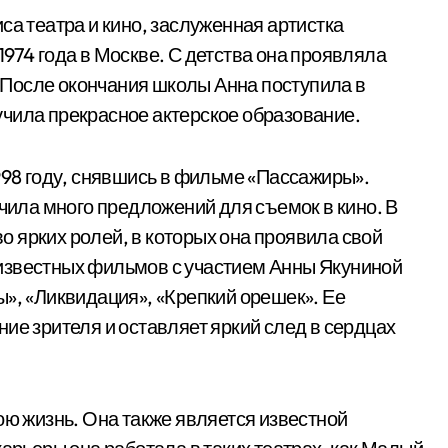
са театра и кино, заслуженная артистка
974 года в Москве. С детства она проявляла
й. После окончания школы Анна поступила в
чила прекрасное актерское образование.
998 году, снявшись в фильме «Пассажиры».
учила много предложений для съемок в кино. В
 ярких ролей, в которых она проявила свой
известных фильмов с участием Анны Якуниной
ы», «Ликвидация», «Крепкий орешек». Ее
ие зрителя и оставляет яркий след в сердцах
ою жизнь. Она также является известной