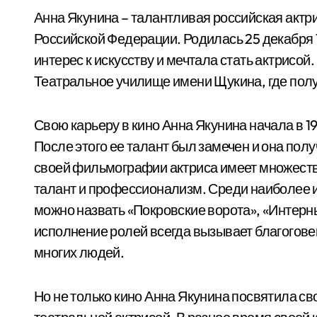
Анна Якунина – талантливая российская актри
Российской Федерации. Родилась 25 декабря 1
интерес к искусству и мечтала стать актрисо
Театральное училище имени Щукина, где полу
Свою карьеру в кино Анна Якунина начала в 1
После этого ее талант был замечен и она пол
своей фильмографии актриса имеет множество
талант и профессионализм. Среди наиболее 
можно назвать «Покровские ворота», «Интерн
исполнение ролей всегда вызывает благоговен
многих людей.
Но не только кино Анна Якунина посвятила св