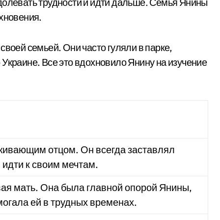
долевать трудности и идти дальше. Семья Янины
охновения.
своей семьей. Они часто гуляли в парке,
 Украине. Все это вдохновило Янину на изучение
живающим отцом. Он всегда заставлял
 идти к своим мечтам.
ая мать. Она была главной опорой Янины,
огала ей в трудных временах.