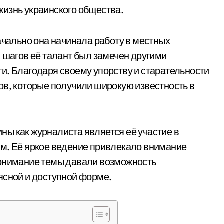
изнь украинского общества.
ачально она начинала работу в местных
 шагов её талант был замечен другими
и. Благодаря своему упорству и старательности
ов, которые получили широкую известность в
ы как журналиста является её участие в
мм. Её яркое ведение привлекало внимание
понимание темы давали возможность
ясной и доступной форме.