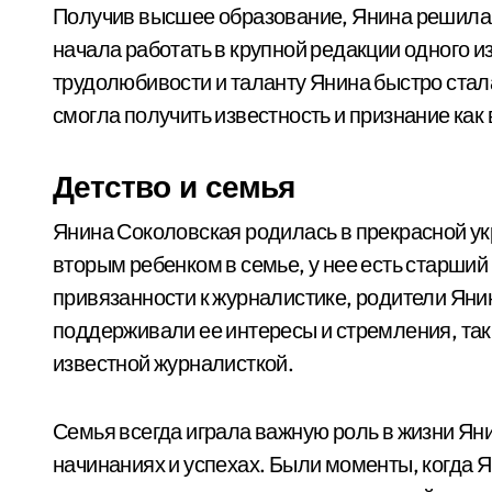
Получив высшее образование, Янина решила 
начала работать в крупной редакции одного 
трудолюбивости и таланту Янина быстро стал
смогла получить известность и признание как в
Детство и семья
Янина Соколовская родилась в прекрасной ук
вторым ребенком в семье, у нее есть старший
привязанности к журналистике, родители Янин
поддерживали ее интересы и стремления, так 
известной журналисткой.
Семья всегда играла важную роль в жизни Ян
начинаниях и успехах. Были моменты, когда Я