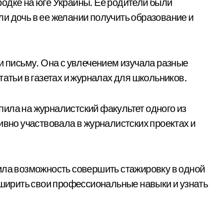
одке на юге Украины. Ее родители были
и дочь в ее желании получить образование и
и письму. Она с увлечением изучала разные
татьи в газетах и журналах для школьников.
ила на журналистский факультет одного из
ивно участвовала в журналистских проектах и
ила возможность совершить стажировку в одной
асширить свои профессиональные навыки и узнать