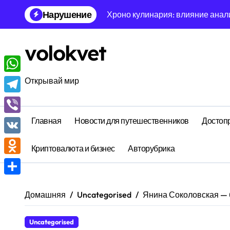
Перейти
Нарушение
Хроно кулинария: влияние анал
к
содержанию
Инвариантная математика случа
volokvet
Нейро-символическая метеороло
Феноменологическая акустика т
WhatsApp
Открывай мир
Диссипативная молекулярная би
Telegram
Диссипативная сейсмология реш
Главная
Новости для путешественников
Достоп
Viber
Энтропийная архитектура сна: 
VK
Криптовалюта и бизнес
Авторубрика
Иррациональная топология быта
Odnoklassniki
Феноменологическая океанолог
Отправить
Домашняя
Uncategorised
Янина Соколовская — 
Тензорная теория носков: тунн
Uncategorised