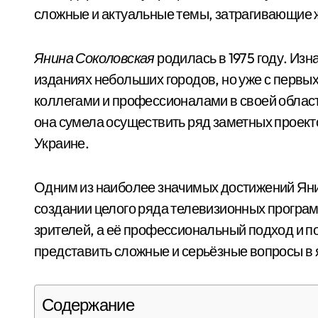
сложные и актуальные темы, затрагивающие ж
Янина Соколовская
родилась в 1975 году. Изн
изданиях небольших городов, но уже с первых
коллегами и профессионалами в своей област
она сумела осуществить ряд заметных проект
Украине.
Одним из наиболее значимых достижений Янин
создании целого ряда телевизионных програ
зрителей, а её профессиональный подход и 
представить сложные и серьёзные вопросы в 
Содержание