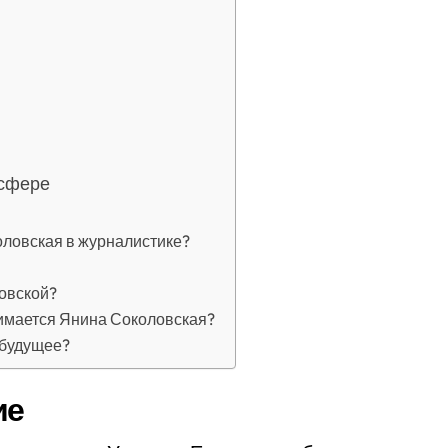
 сфере
ловская в журналистике?
овской?
имается Янина Соколовская?
 будущее?
ие