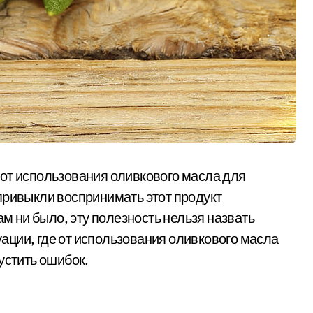
от использования оливкового масла для
привыкли воспринимать этот продукт
ам ни было, эту полезность нельзя назвать
ции, где от использования оливкового масла
устить ошибок.