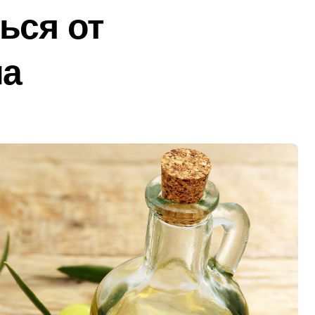
ься от
ла