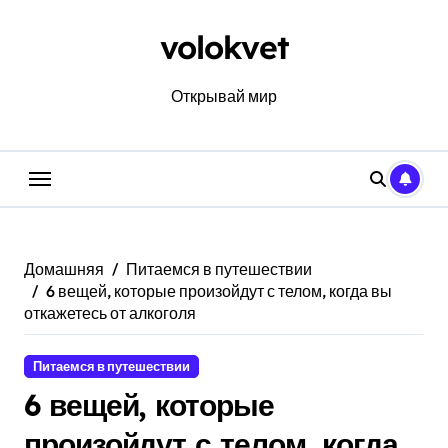
Перейти
к
volokvet
содержанию
Открывай мир
Домашняя
Питаемся в путешествии
6 вещей, которые произойдут с телом, когда вы
откажетесь от алкоголя
Питаемся в путешествии
6 вещей, которые
произойдут с телом, когда