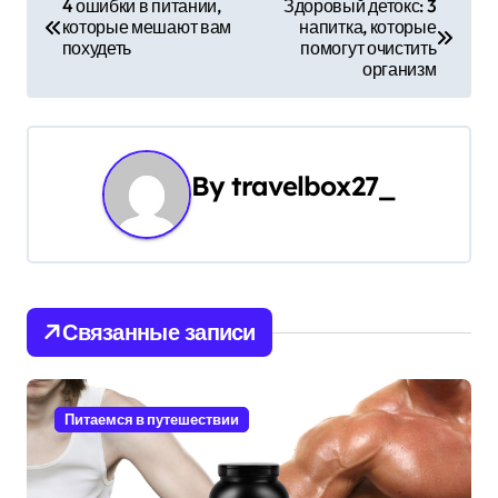
4 ошибки в питании,
Здоровый детокс: 3
которые мешают вам
напитка, которые
а
похудеть
помогут очистить
организм
в
и
г
By
travelbox27_
а
ц
и
Связанные записи
я
п
Питаемся в путешествии
о