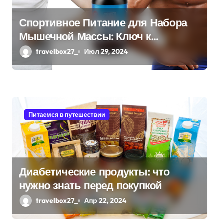
з
а
Спортивное Питание для Набора
Мышечной Массы: Ключ к
п
Эффективному Росту Мышц
travelbox27_
Июл 29, 2024
и
с
я
Питаемся в путешествии
м
Диабетические продукты: что
нужно знать перед покупкой
travelbox27_
Апр 22, 2024