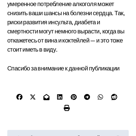
умеренное потребление алкоголя может
снизить ваши шансы на болезни сердца. Так,
риски развития инсульта, диабета и
смертности могут немного вырасти, когда вы
откажетесь от вина и коктейлей — и это тоже
стоит иметь в виду.
Спасибо за внимание к данной публикации
Н