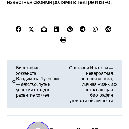
известная своими ролями в театре и кино.
Н
Биография
Светлана Иванова —
хоккеиста
невероятная
а
Владимира Лутченко
история успеха,
— детство, путь к
личная жизнь и
в
успеху и вклад в
потрясающая
развитие хоккея
биография
и
уникальной личности
г
а