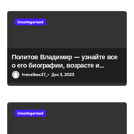
м
Uncategorised
Политов Владимир — узнайте все
о его биографии, возрасте и
впечатляющих достижениях!
travelbox27_
Дек 3, 2023
Uncategorised