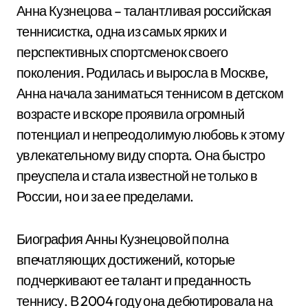
Анна Кузнецова – талантливая российская
теннисистка, одна из самых ярких и
перспективных спортсменок своего
поколения. Родилась и выросла в Москве,
Анна начала заниматься теннисом в детском
возрасте и вскоре проявила огромный
потенциал и непреодолимую любовь к этому
увлекательному виду спорта. Она быстро
преуспела и стала известной не только в
России, но и за ее пределами.
Биография Анны Кузнецовой полна
впечатляющих достижений, которые
подчеркивают ее талант и преданность
теннису. В 2004 году она дебютировала на