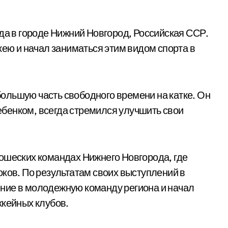
ода в городе Нижний Новгород, Российская ССР.
кею и начал заниматься этим видом спорта в
ольшую часть свободного времени на катке. Он
бенком, всегда стремился улучшить свои
ошеских командах Нижнего Новгорода, где
оков. По результатам своих выступлений в
ние в молодежную команду региона и начал
ккейных клубов.