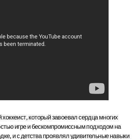
 хоккеист, который завоевал сердца многих
остью игре и бескомпромиссным подходом на
дке, и с детства проявлял удивительные навыки