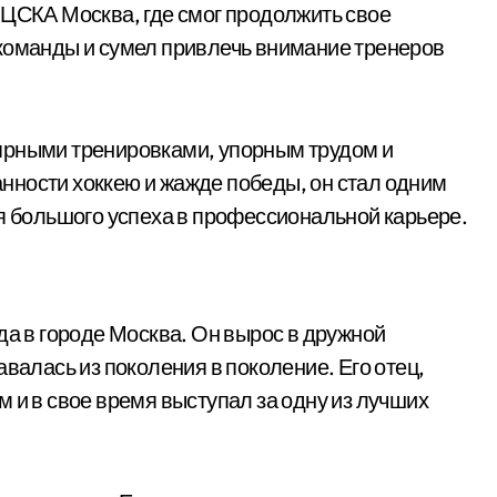
 ЦСКА Москва, где смог продолжить свое
 команды и сумел привлечь внимание тренеров
ярными тренировками, упорным трудом и
нности хоккею и жажде победы, он стал одним
ся большого успеха в профессиональной карьере.
да в городе Москва. Он вырос в дружной
авалась из поколения в поколение. Его отец,
 и в свое время выступал за одну из лучших