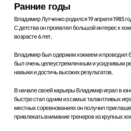
Ранние годы
Владимир Лутченко родился 19 апреля 1985 г
С детства он проявлял большой интерес к хок
возрасте 6 лет.
Владимир был одержим хоккеем и проводил б
был очень целеустремленным и усидчивым ре
навыки и достичь высоких результатов.
В начале своей карьеры Владимир играл в юн
быстро стал одним из самых талантливых игр
местных соревнованиях он получил приглаше
привлекать внимание тренеров из крупных хо