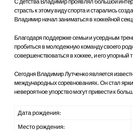
С детства Владимир проявлял большой интере
страсть к этому виду спорта и старались созда
Владимир начал заниматься в хоккейной секци
Благодаря поддержке семьи и усердным трен
пробиться в молодежную команду своего родн
совершенствоваться в хоккее, и его упорный т
Сегодня Владимир Лутченко является извест
международных соревнованиях. Он стал ярки
невероятное упорство могут привести к боль
Дата рождения:
Место рождения: