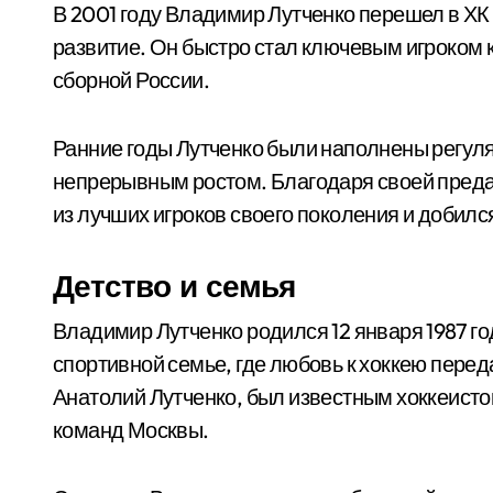
В 2001 году Владимир Лутченко перешел в ХК
развитие. Он быстро стал ключевым игроком
сборной России.
Ранние годы Лутченко были наполнены регул
непрерывным ростом. Благодаря своей преда
из лучших игроков своего поколения и добил
Детство и семья
Владимир Лутченко родился 12 января 1987 го
спортивной семье, где любовь к хоккею перед
Анатолий Лутченко, был известным хоккеистом
команд Москвы.