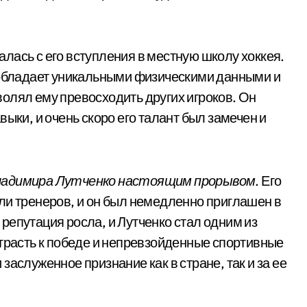
лась с его вступления в местную школу хоккея.
 обладает уникальными физическими данными и
олял ему превосходить других игроков. Он
ыки, и очень скоро его талант был замечен и
Владимира Лутченко настоящим прорывом
. Его
ли тренеров, и он был немедленно приглашен в
репутация росла, и Лутченко стал одним из
страсть к победе и непревзойденные спортивные
аслуженное признание как в стране, так и за ее