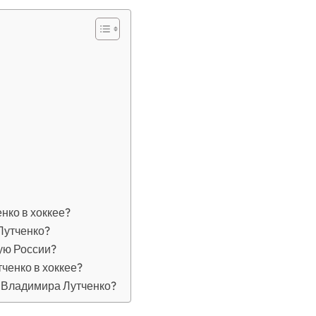
нко в хоккее?
Лутченко?
ую России?
ченко в хоккее?
 Владимира Лутченко?