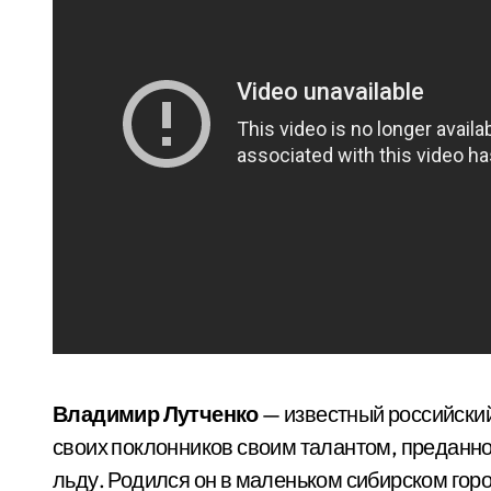
Владимир Лутченко
— известный российский
своих поклонников своим талантом, преданн
льду. Родился он в маленьком сибирском горо