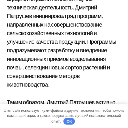
техническая деятельность. Дмитрий
Патрушев инициировал ряд программ,
направленных на совершенствование
сельскохозяйственных технологий и
улучшение качества продукции. Программы
подразумевают разработку и внедрение
инновационных приемов возделывания
почвы, селекции новых сортов растений и
совершенствование методов
животноводства.
Таким образом, Дмитрий Патрушев активно
работает над стимулированием развития
Этот сайт использует куки-файлы и другие технологии, чтобы помочь
вам в навигации, а также предоставить лучший пользовательский
аграрной отрасли России. Его политика
опыт.
OK
направлена на улучшение условий работы