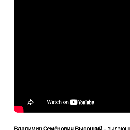
Владимир Семёнович Высоцкий
– выдающий