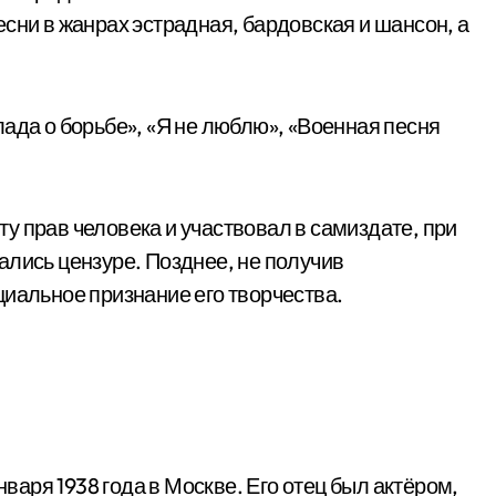
сни в жанрах эстрадная, бардовская и шансон, а
ада о борьбе», «Я не люблю», «Военная песня
у прав человека и участвовал в самиздате, при
ались цензуре. Позднее, не получив
циальное признание его творчества.
аря 1938 года в Москве. Его отец был актёром,