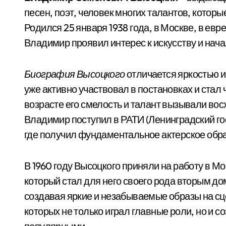
песен, поэт, человек многих талантов, котор
Родился 25 января 1938 года, в Москве, в евр
Владимир проявил интерес к искусству и нача
Биография Высоцкого
отличается яркостью и
уже активно участвовал в постановках и стал
возрасте его смелость и талант вызывали в
Владимир поступил в РАТИ (Ленинградский гос
где получил фундаментальное актерское обр
В 1960 году Высоцкого приняли на работу в М
который стал для него своего рода вторым до
создавая яркие и незабываемые образы на сц
которых не только играл главные роли, но и с