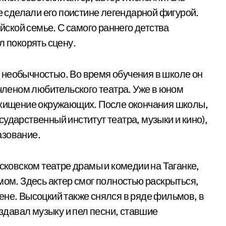
ые сделали его поистине легендарной фигурой.
ейской семье. С самого раннего детства
л покорять сцену.
 необычностью. Во время обучения в школе он
 членом любительского театра. Уже в юном
осхищение окружающих. После окончания школы,
ударственный институт театра, музыки и кино),
азование.
осковском театре драмы и комедии на Таганке,
мом. Здесь актер смог полностью раскрыться,
ене. Высоцкий также снялся в ряде фильмов, в
оздавал музыку и пел песни, ставшие