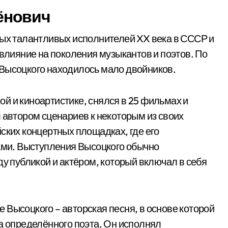
ёнович
мых талантливых исполнителей XX века в СССР и
 влияние на поколения музыкантов и поэтов. По
 Высоцкого находилось мало двойников.
й и киноартистике, снялся в 25 фильмах и
 автором сценариев к некоторым из своих
ских концертных площадках, где его
ми. Выступления Высоцкого обычно
публикой и актёром, который включал в себя
 Высоцкого – авторская песня, в основе которой
ма определённого поэта. Он исполнял