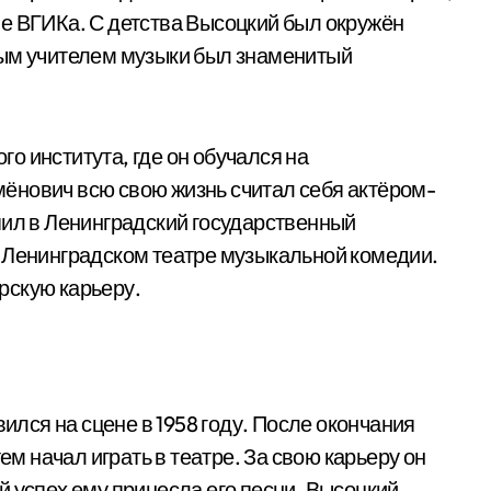
е ВГИКа. С детства Высоцкий был окружён
вым учителем музыки был знаменитый
о института, где он обучался на
ёнович всю свою жизнь считал себя актёром-
пил в Ленинградский государственный
 Ленинградском театре музыкальной комедии.
рскую карьеру.
ся на сцене в 1958 году. После окончания
ем начал играть в театре. За свою карьеру он
й успех ему принесла его песни. Высоцкий