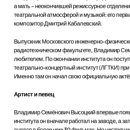
а мать – неокончившей режиссурное отделени
театральной атмосферой и музыкой: его пер
композитор Дмитрий Кабалевский.
Выпускник Московского инженерно-физическог
радиотехническом факультете, Владимир Сем
любителем. По окончании института он посту
театрально-концертный институт (ЛГТКИ) при
Именно там он начал свою официальную актё
Артист и певец
Владимир Семёнович Высоцкий впервые появил
института он вначале работал на заводе, а зат
снялся в более чем 30 фильмах. Но настоящи