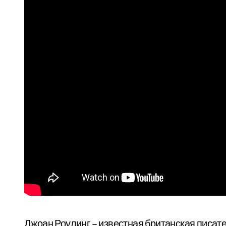
Джоан Роулинг – известная британская писател