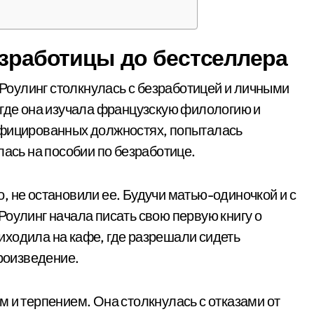
езработицы до бестселлера
, Роулинг столкнулась с безработицей и личными
 где она изучала французскую филологию и
ифицированных должностях, попыталась
лась на пособии по безработице.
, не остановили ее. Будучи матью-одиночкой и с
Роулинг начала писать свою первую книгу о
ходила на кафе, где разрешали сидеть
произведение.
 и терпением. Она столкнулась с отказами от