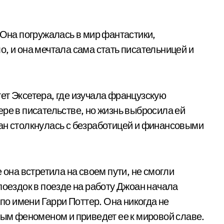
 Она погружалась в мир фантастики,
, и она мечтала сама стать писательницей и
ет Эксетера, где изучала французскую
ре в писательстве, но жизнь выбросила ей
ан столкнулась с безработицей и финансовыми
 она встретила на своем пути, не смогли
поездок в поезде на работу Джоан начала
о имени Гарри Поттер. Она никогда не
ным феноменом и приведет ее к мировой славе.