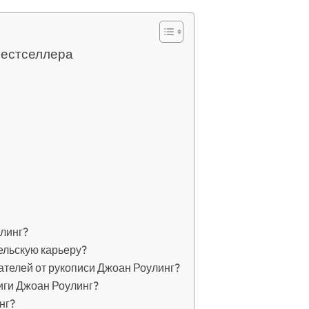
бестселлера
улинг?
ельскую карьеру?
телей от рукописи Джоан Роулинг?
иги Джоан Роулинг?
нг?