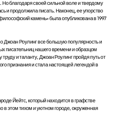
 Но благодаря своей сильной воле и твердому
сь и продолжила писать. Наконец, ее упорство
 философский камень» была опубликована в 1997
ло Джоан Роулинг все большую популярность и
ых писательниц нашего времени и образцом
труду и таланту, Джоан Роулинг пройдя путь от
ого признания и стала настоящей легендой в
городе Йейтс, который находится в графстве
о в этом тихом и уютном городе, окруженная