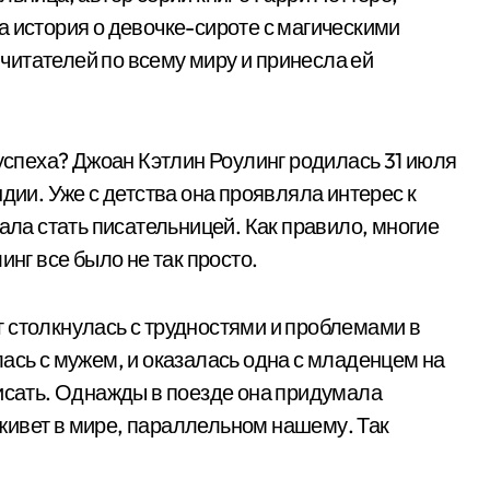
а история о девочке-сироте с магическими
итателей по всему миру и принесла ей
 успеха? Джоан Кэтлин Роулинг родилась 31 июля
дии. Уже с детства она проявляла интерес к
тала стать писательницей. Как правило, многие
инг все было не так просто.
 столкнулась с трудностями и проблемами в
ась с мужем, и оказалась одна с младенцем на
писать. Однажды в поезде она придумала
живет в мире, параллельном нашему. Так