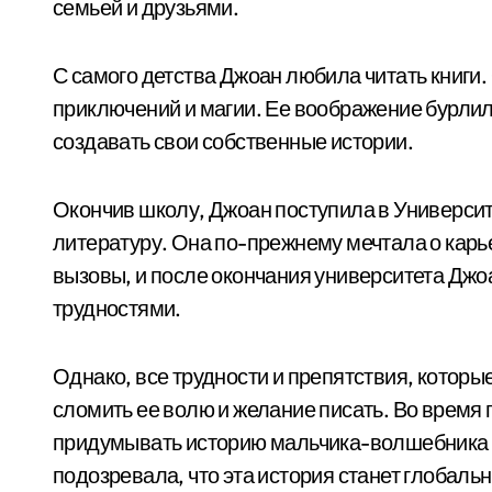
семьей и друзьями.
С самого детства Джоан любила читать книги.
приключений и магии. Ее воображение бурлило
создавать свои собственные истории.
Окончив школу, Джоан поступила в Университ
литературу. Она по-прежнему мечтала о карье
вызовы, и после окончания университета Джо
трудностями.
Однако, все трудности и препятствия, которые
сломить ее волю и желание писать. Во время 
придумывать историю мальчика-волшебника п
подозревала, что эта история станет глобаль