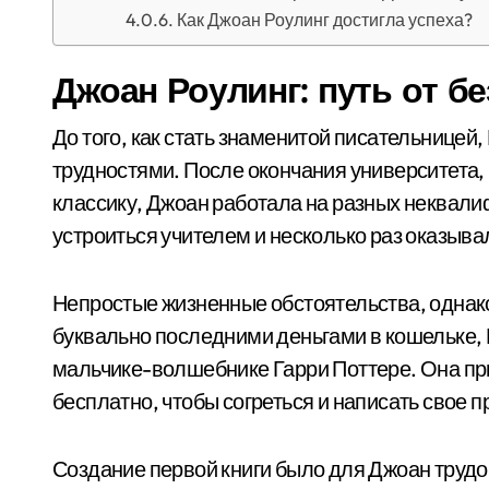
Как Джоан Роулинг достигла успеха?
Джоан Роулинг: путь от б
До того, как стать знаменитой писательницей
трудностями. После окончания университета,
классику, Джоан работала на разных неквал
устроиться учителем и несколько раз оказыва
Непростые жизненные обстоятельства, однако
буквально последними деньгами в кошельке, 
мальчике-волшебнике Гарри Поттере. Она при
бесплатно, чтобы согреться и написать свое 
Создание первой книги было для Джоан трудом