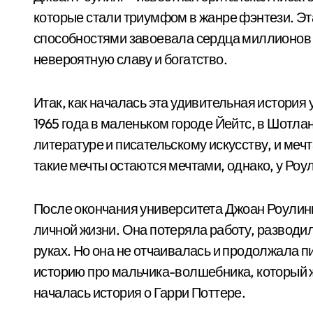
которые стали триумфом в жанре фэнтези. Эт
способностями завоевала сердца миллионов ч
невероятную славу и богатство.
Итак, как началась эта удивительная история
1965 года в маленьком городе Йейтс, в Шотлан
литературе и писательскому искусству, и меч
такие мечты остаются мечтами, однако, у Роул
После окончания университета Джоан Роулинг
личной жизни. Она потеряла работу, разводил
руках. Но она не отчаивалась и продолжала 
историю про мальчика-волшебника, который 
началась история о Гарри Поттере.