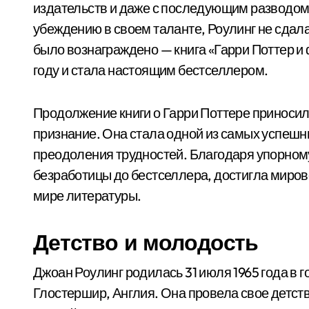
издательств и даже с последующим разводом.
убеждению в своем таланте, Роулинг не сдала
было вознаграждено — книга «Гарри Поттер и
году и стала настоящим бестселлером.
Продолжение книги о Гарри Поттере приноси
признание. Она стала одной из самых успешн
преодоления трудностей. Благодаря упорному 
безработицы до бестселлера, достигла миров
мире литературы.
Детство и молодость
Джоан Роулинг родилась 31 июля 1965 года в 
Глостершир, Англия. Она провела свое детств