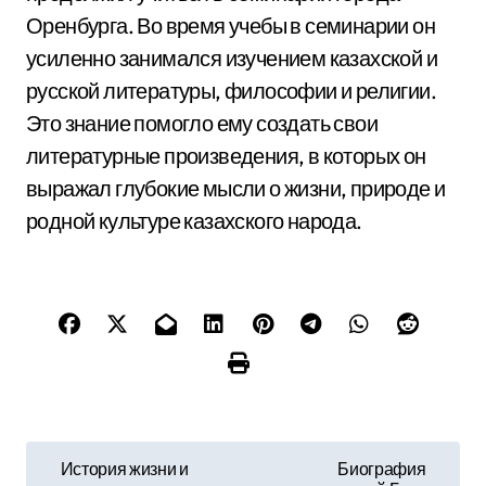
Оренбурга. Во время учебы в семинарии он
усиленно занимался изучением казахской и
русской литературы, философии и религии.
Это знание помогло ему создать свои
литературные произведения, в которых он
выражал глубокие мысли о жизни, природе и
родной культуре казахского народа.
Н
История жизни и
Биография