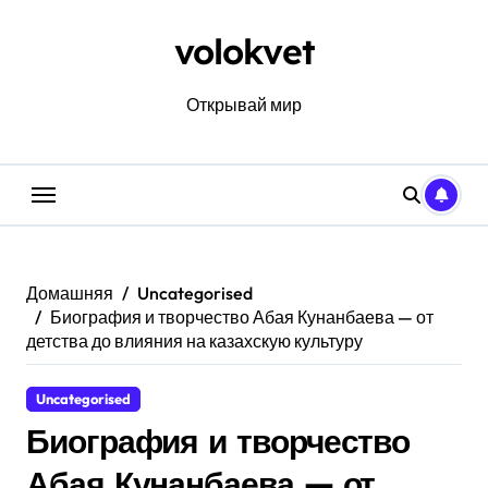
Перейти
к
volokvet
содержанию
Открывай мир
Домашняя
Uncategorised
Биография и творчество Абая Кунанбаева — от
детства до влияния на казахскую культуру
Uncategorised
Биография и творчество
Абая Кунанбаева — от