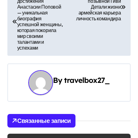
достижения
позывной Гиви
а
Анастасии Поповой
Детали жизни
— уникальная
армейская карьера
в
биография
личность командира
успешной женщины,
и
которая покорила
мир своими
г
талантами и
успехами
а
ц
и
By
travelbox27_
я
п
о
Связанные записи
з