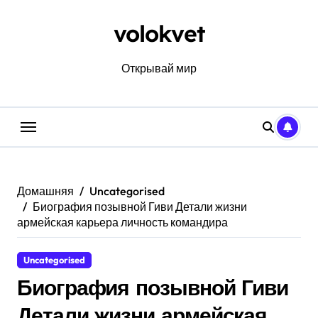
Перейти
к
volokvet
содержанию
Открывай мир
Домашняя
Uncategorised
Биография позывной Гиви Детали жизни
армейская карьера личность командира
Uncategorised
Биография позывной Гиви
Детали жизни армейская