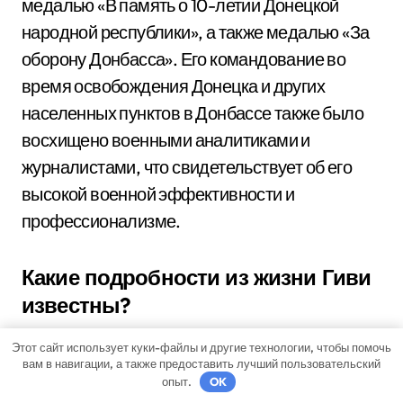
медалью «В память о 10-летии Донецкой
народной республики», а также медалью «За
оборону Донбасса». Его командование во
время освобождения Донецка и других
населенных пунктов в Донбассе также было
восхищено военными аналитиками и
журналистами, что свидетельствует об его
высокой военной эффективности и
профессионализме.
Какие подробности из жизни Гиви
известны?
Михаил Толстых, более известный под
Этот сайт использует куки-файлы и другие технологии, чтобы помочь
позывным Гиви, родился 9 января 1980 года в
вам в навигации, а также предоставить лучший пользовательский
опыт.
OK
Ясиноватой, восточная Украина. В молодости