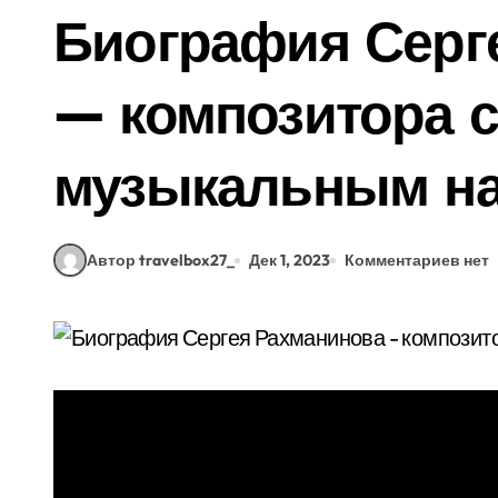
Биография Серг
— композитора 
музыкальным н
Автор travelbox27_
Дек 1, 2023
Комментариев нет