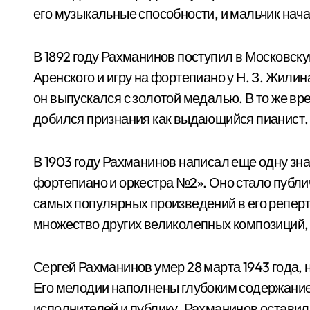
его музыкальные способности, и мальчик нача
В 1892 году Рахманинов поступил в Московску
Аренского и игру на фортепиано у Н. З. Жили
он выпускался с золотой медалью. В то же в
добился признания как выдающийся пианист.
В 1903 году Рахманинов написал еще одну з
фортепиано и оркестра №2». Оно стало публи
самых популярных произведений в его реперт
множество других великолепных композиций,
Сергей Рахманинов умер 28 марта 1943 года, 
Его мелодии наполнены глубоким содержание
исполнителей и публику. Рахманинов оставил