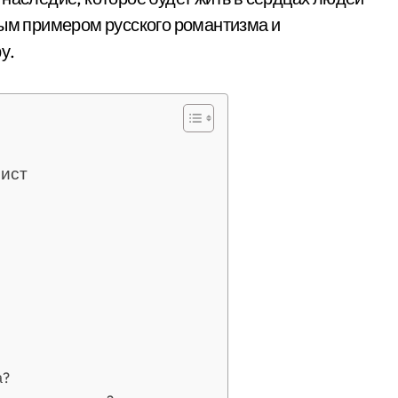
ным примером русского романтизма и
у.
нист
а?