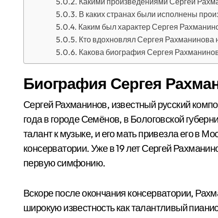
Какими произведениями Сергей Рахм
В каких странах были исполнены про
Каким был характер Сергея Рахманин
Кто вдохновлял Сергея Рахманинова 
Какова биография Сергея Рахманино
Биография Сергея Рахма
Сергей Рахманинов, известный русский композ
года в городе Семёнов, в Бологовской губерн
талант к музыке, и его мать привезла его в Мо
консерватории. Уже в 19 лет Сергей Рахмани
первую симфонию.
Вскоре после окончания консерватории, Рахм
широкую известность как талантливый пианис