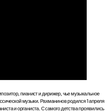
позитор, пианист и дирижер, чье музыкальное
ссической музыки. Рахманинов родился 1 апреля
аниста и органиста. С самого детства проявились