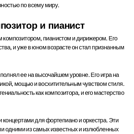
рностью по всему миру.
позитор и пианист
 композитором, пианистом и дирижером. Его
тва, и уже в юном возрасте он стал признанным
сполнял ее на высочайшем уровне. Его игра на
икой, мощью и восхитительным чувством стиля.
ениальность как композитора, и его мастерство
 концертами для фортепиано и оркестра. Эти
ли одними из самых известных и излюбленных