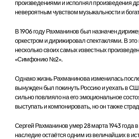
произведениями и исполнял произведения дру
невероятным чувством музыкальности и бога
В 1906 году Рахманинов был назначен дириже
оркестром и дирижировал спектаклями. В это
несколько своих самых известных произведен
«Симфонию №2».
Однако жизнь Рахманинова изменилась после 
вынужден был покинуть Россию и уехать в США
сильно повлияло на его эмоциональное сост
выступать и компонировать, но он также страд
Сергей Рахманинов умер 28 марта 1943 года 
наследие остаётся одним из величайших в ист