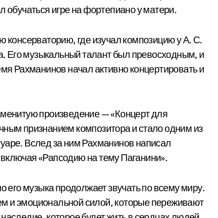
л обучаться игре на фортепиано у матери.
ю консерваторию, где изучал композицию у А. С.
на. Его музыкальный талант был превосходным, и
ремя Рахманинов начал активно концертировать и
наменитую произведение — «Концерт для
чным признанием композитора и стало одним из
уаре. Вслед за ним Рахманинов написал
 включая «Рапсодию на тему Паганини».
но его музыка продолжает звучать по всему миру.
м и эмоциональной силой, которые переживают
 наследие, которое будет жить в сердцах людей