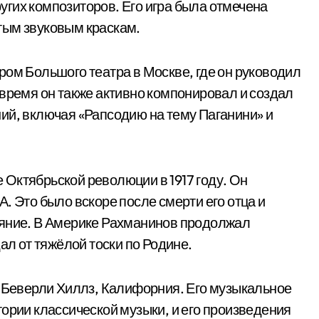
гих композиторов. Его игра была отмечена
тым звуковым краскам.
ром Большого театра в Москве, где он руководил
 время он также активно компонировал и создал
ий, включая «Рапсодию на тему Паганини» и
Октябрьской революции в 1917 году. Он
. Это было вскоре после смерти его отца и
ояние. В Америке Рахманинов продолжал
ал от тяжёлой тоски по Родине.
в Беверли Хиллз, Калифорния. Его музыкальное
ории классической музыки, и его произведения