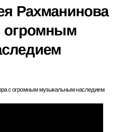
ея Рахманинова
с огромным
аследием