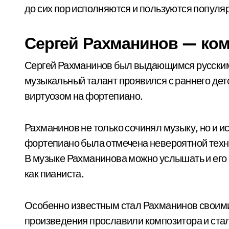
до сих пор исполняются и пользуются популя
Сергей Рахманинов — ком
Сергей Рахманинов был выдающимся русским
музыкальный талант проявился с раннего детс
виртуозом на фортепиано.
Рахманинов не только сочинял музыку, но и и
фортепиано была отмечена невероятной техн
В музыке Рахманинова можно услышать и его г
как пианиста.
Особенно известным стал Рахманинов своими
произведения прославили композитора и ста