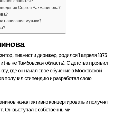
анинов славится?
изведения Сергея Рахманинова?
ова?
на написание музыки?
ва?
нинова
итор, пианист и дирижер, родился 1 апреля 1873
ии (ныне Тамбовская область). С детства проявил
скву, где он начал своё обучение в Московской
нов получил стипендию и разработал свою
анинов начал активно концертировать и получил
т. Он выступал с собственными